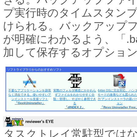
プ実行時のタイムスタン
けられる。バックアップ
が明確にわかるよう、「.b
加して保存するオプショ
ソフトライブラリからのおすすめソフト
不要なアプリケーションを跡形
実際のフォルダ構造にかかわら
64bit OSに完全対応。ハン
なく消去できる、使いやすいア
ずファイルをわかりやすく分
モードの改善なども図られた
ンインストール支援ソフト
類・管理し、すばやく参照でき
力”アンインストーラの新バ
「GeekUninstaller」
る
ョン
「dINDEX.2」
「Revo Uninstaller Fre
reviewer's EYE
タスクトレイ常駐型では