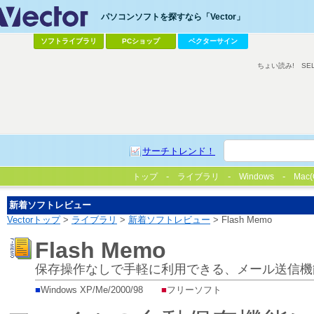
パソコンソフトを探すなら「Vector」
ソフトライブラリ
PCショップ
ベクターサイン
ちょい読み!
SE
サーチトレンド！
トップ
ライブラリ
Windows
Mac(
新着ソフトレビュー
Vectorトップ
>
ライブラリ
>
新着ソフトレビュー
> Flash Memo
Flash Memo
保存操作なしで手軽に利用できる、メール送信機
■
Windows XP/Me/2000/98
■
フリーソフト