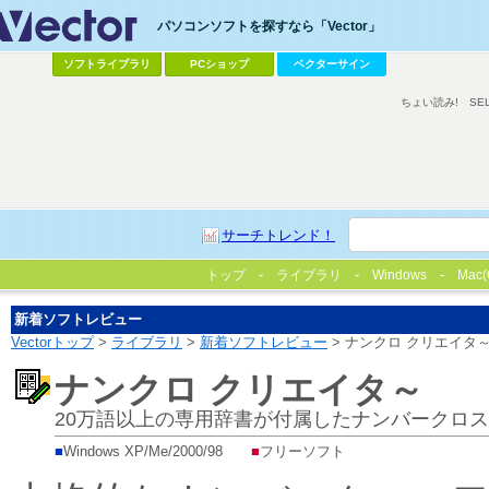
パソコンソフトを探すなら「Vector」
ソフトライブラリ
PCショップ
ベクターサイン
ちょい読み!
SE
サーチトレンド！
トップ
ライブラリ
Windows
Mac(
新着ソフトレビュー
Vectorトップ
>
ライブラリ
>
新着ソフトレビュー
> ナンクロ クリエイタ
ナンクロ クリエイタ～
20万語以上の専用辞書が付属したナンバークロ
■
Windows XP/Me/2000/98
■
フリーソフト