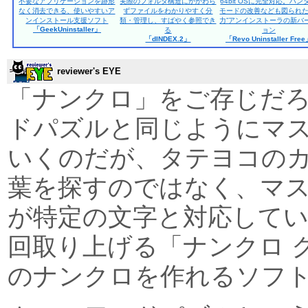
不要なアプリケーションを跡形
実際のフォルダ構造にかかわら
64bit OSに完全対応。ハン
なく消去できる、使いやすいア
ずファイルをわかりやすく分
モードの改善なども図られた
ンインストール支援ソフト
類・管理し、すばやく参照でき
力”アンインストーラの新バ
「GeekUninstaller」
る
ョン
「dINDEX.2」
「Revo Uninstaller Fre
reviewer's EYE
「ナンクロ」をご存じだ
ドパズルと同じようにマ
いくのだが、タテヨコの
葉を探すのではなく、マ
が特定の文字と対応して
回取り上げる「ナンクロ 
のナンクロを作れるソフ