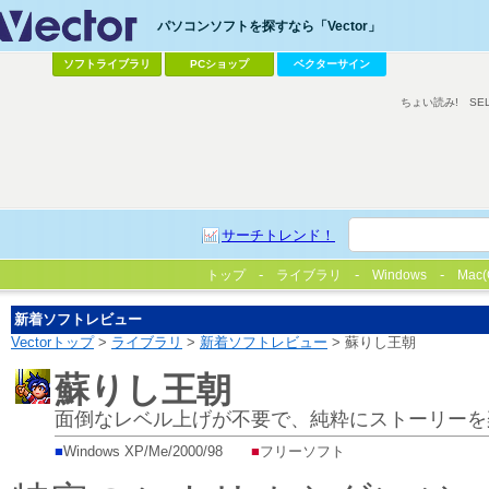
パソコンソフトを探すなら「Vector」
ソフトライブラリ
PCショップ
ベクターサイン
ちょい読み!
SE
サーチトレンド！
トップ
ライブラリ
Windows
Mac(
新着ソフトレビュー
Vectorトップ
>
ライブラリ
>
新着ソフトレビュー
> 蘇りし王朝
蘇りし王朝
面倒なレベル上げが不要で、純粋にストーリーを
■
Windows XP/Me/2000/98
■
フリーソフト