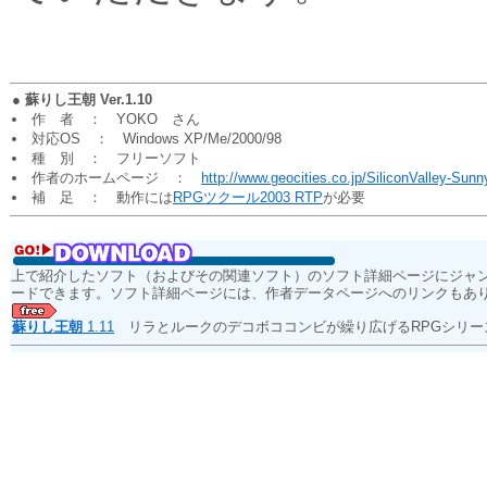
●
蘇りし王朝 Ver.1.10
作 者 ： YOKO さん
対応OS ： Windows XP/Me/2000/98
種 別 ： フリーソフト
作者のホームページ ：
http://www.geocities.co.jp/SiliconValley-Su
補 足 ： 動作には
RPGツクール2003 RTP
が必要
上で紹介したソフト（およびその関連ソフト）のソフト詳細ページにジャ
ードできます。ソフト詳細ページには、作者データページへのリンクもあ
蘇りし王朝
1.11
リラとルークのデコボココンビが繰り広げるRPGシリ