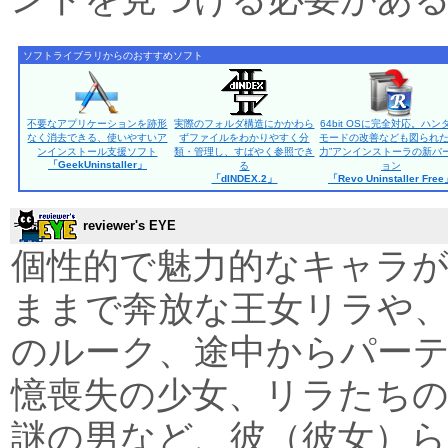
ソフトライブラリからのおすすめソフト
不要なアプリケーションを跡形
実際のフォルダ構造にかかわら
64bit OSに完全対応。ハン
なく消去できる、使いやすいア
ずファイルをわかりやすく分
モードの改善なども図られた
ンインストール支援ソフト
類・管理し、すばやく参照でき
力”アンインストーラの新バ
「GeekUninstaller」
る
ョン
「dINDEX.2」
「Revo Uninstaller Fre
reviewer's EYE
個性的で魅力的なキャラが
ままで奔放な王女リラや
のルーク、途中からパー
憶喪失の少女、リラたち
謎の男など、彼（彼女）