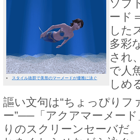
ソフ
ード
した
多彩
され
で人
スタイル抜群で美形のマーメードが優雅に泳ぐ
しめ
謳い文句は“ちょっぴりフ
ー”──「アクアマーメー
りのスクリーンセーバだ