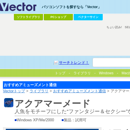
パソコンソフトを探すなら「Vector」
ソフトライブラリ
PCショップ
ベクターサイン
ちょい読み!
SE
サーチトレンド！
トップ
ライブラリ
Windows
Mac(
おすすめアミューズメント通信
Vectorトップ
>
ライブラリ
>
おすすめアミューズメント通信
> アクアマ
アクアマーメード
人魚をモチーフにした“ファンタジー＆セクシー”
■
Windows XP/Me/2000
■
製品：試用可