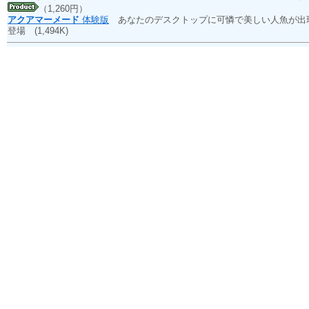
（1,260円）
アクアマーメード
体験版
あなたのデスクトップに可憐で美しい人魚が出現
登場
(1,494K)