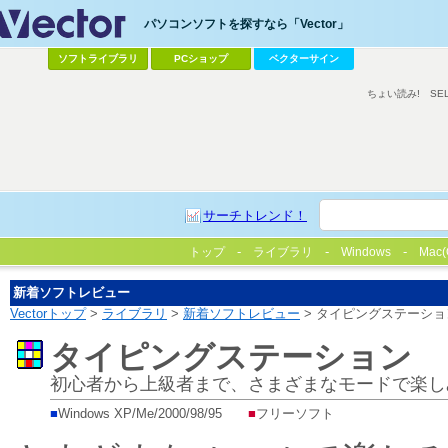
パソコンソフトを探すなら「Vector」
ソフトライブラリ
PCショップ
ベクターサイン
ちょい読み!
SE
サーチトレンド！
トップ
ライブラリ
Windows
Mac(
新着ソフトレビュー
Vectorトップ
>
ライブラリ
>
新着ソフトレビュー
> タイピングステーショ
タイピングステーション
初心者から上級者まで、さまざまなモードで楽し
■
Windows XP/Me/2000/98/95
■
フリーソフト