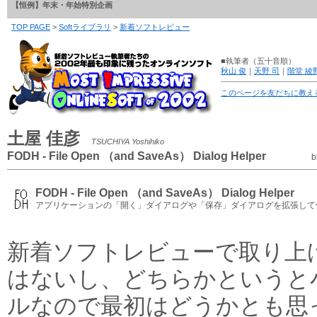
【恒例】年末・年始特別企画
TOP PAGE
>
Softライブラリ
>
新着ソフトレビュー
■執筆者（五十音順）
秋山 俊
｜
天野 司
｜
階堂 綾
このページを友だちに教え
土屋 佳彦
TSUCHIYA Yoshihiko
FODH - File Open （and SaveAs） Dialog Helper
b
FODH - File Open （and SaveAs） Dialog Helper
アプリケーションの「開く」ダイアログや「保存」ダイアログを拡張して
新着ソフトレビューで取り上
はないし、どちらかというと
ルなので最初はどうかとも思