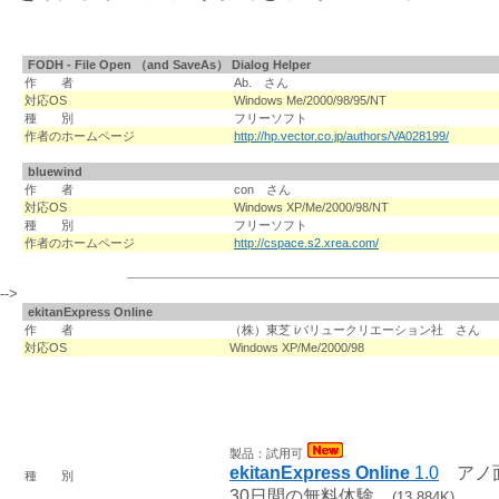
FODH - File Open （and SaveAs） Dialog Helper
作 者
Ab. さん
対応OS
Windows Me/2000/98/95/NT
種 別
フリーソフト
作者のホームページ
http://hp.vector.co.jp/authors/VA028199/
bluewind
作 者
con さん
対応OS
Windows XP/Me/2000/98/NT
種 別
フリーソフト
作者のホームページ
http://cspace.s2.xrea.com/
-->
ekitanExpress Online
作 者
（株）東芝 iバリュークリエーション社 さん
対応OS
Windows XP/Me/2000/98
製品：試用可
ekitanExpress Online
1.0
アノ面
種 別
30日間の無料体験
(13,884K)