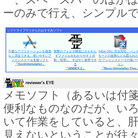
ーのみで行え、シンプル
ソフトライブラリからのおすすめソフト
不要なアプリケーションを跡形
実際のフォルダ構造にかかわら
64bit OSに完全対応。ハン
なく消去できる、使いやすいア
ずファイルをわかりやすく分
モードの改善なども図られた
ンインストール支援ソフト
類・管理し、すばやく参照でき
力”アンインストーラの新バ
「GeekUninstaller」
る
ョン
「dINDEX.2」
「Revo Uninstaller Fre
reviewer's EYE
メモソフト（あるいは付
便利なものなのだが、い
いて作業をしていると、
見えないということが往