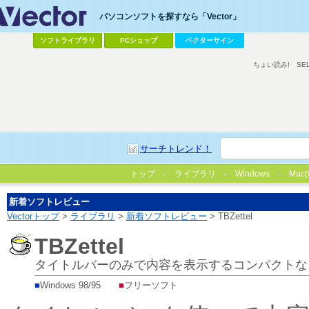
パソコンソフトを探すなら「Vector」
ソフトライブラリ
PCショップ
ベクターサイン
ちょい読み!
SE
サーチトレンド！
トップ
ライブラリ
Windows
Mac(
新着ソフトレビュー
Vectorトップ
>
ライブラリ
>
新着ソフトレビュー
> TBZettel
TBZettel
タイトルバーのみで内容を表示するコンパクトな
■
Windows 98/95
■
フリーソフト