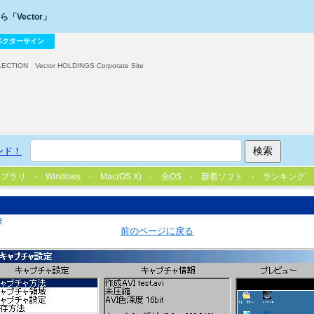
「Vector」
ベクターサイン
LECTION
Vector HOLDINGS Corporate Site
ンド！
イブラリ
Windows
Mac(OS X)
全OS
新着ソフト
ランキング
e
前のページに戻る