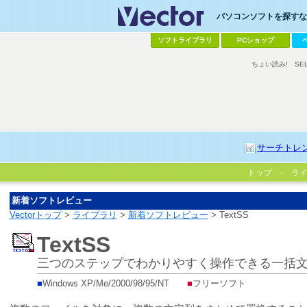
パソコンソフトを探すなら
ソフトライブラリ
PCショップ
ちょい読み!
SE
サーチトレ
トップ
ラ
新着ソフトレビュー
Vectorトップ
>
ライブラリ
>
新着ソフトレビュー
> TextSS
TextSS
三つのステップでわかりやすく操作できる一括
■
Windows XP/Me/2000/98/95/NT
■
フリーソフト