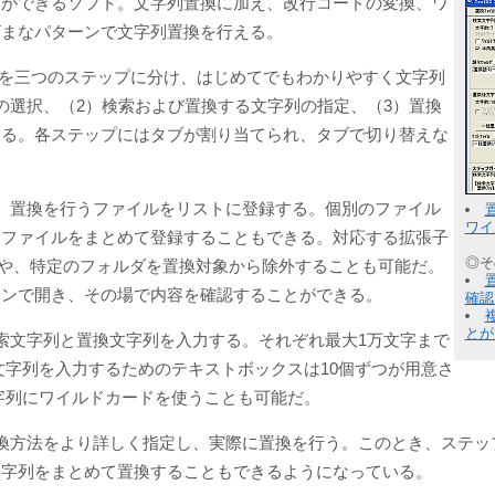
とができるソフト。文字列置換に加え、改行コードの変換、ワ
ざまなパターンで文字列置換を行える。
、置換のための操作を三つのステップに分け、はじめてでもわかりやすく文字列
の選択、（2）検索および置換する文字列の指定、（3）置換
きる。各ステップにはタブが割り当てられ、タブで切り替えな
、置換を行うファイルをリストに登録する。個別のファイル
ワイ
つファイルをまとめて登録することもできる。対応する拡張子
◎そ
含めることや、特定のフォルダを置換対象から除外することも可能だ。
ョンで開き、その場で内容を確認することができる。
確認
とが
索文字列と置換文字列を入力する。それぞれ最大1万文字まで
文字列を入力するためのテキストボックスは10個ずつが用意さ
字列にワイルドカードを使うことも可能だ。
換方法をより詳しく指定し、実際に置換を行う。このとき、ステップ
文字列をまとめて置換することもできるようになっている。