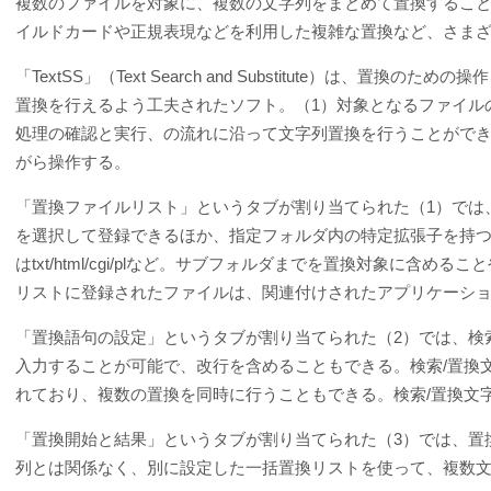
複数のファイルを対象に、複数の文字列をまとめて置換するこ
イルドカードや正規表現などを利用した複雑な置換など、さま
「TextSS」（Text Search and Substitute）は
置換を行えるよう工夫されたソフト。（1）対象となるファイル
処理の確認と実行、の流れに沿って文字列置換を行うことがで
がら操作する。
「置換ファイルリスト」というタブが割り当てられた（1）では
を選択して登録できるほか、指定フォルダ内の特定拡張子を持
はtxt/html/cgi/plなど。サブフォルダまでを置換対象に
リストに登録されたファイルは、関連付けされたアプリケーシ
「置換語句の設定」というタブが割り当てられた（2）では、検
入力することが可能で、改行を含めることもできる。検索/置換
れており、複数の置換を同時に行うこともできる。検索/置換文
「置換開始と結果」というタブが割り当てられた（3）では、置
列とは関係なく、別に設定した一括置換リストを使って、複数