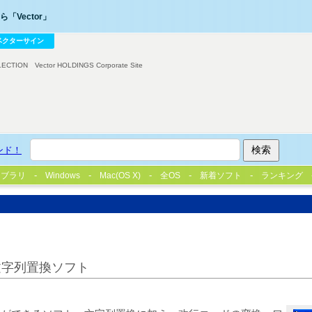
「Vector」
ベクターサイン
LECTION
Vector HOLDINGS Corporate Site
ンド！
イブラリ
Windows
Mac(OS X)
全OS
新着ソフト
ランキング
文字列置換ソフト