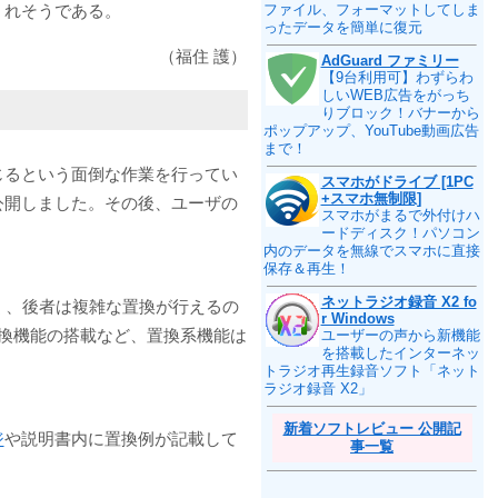
くれそうである。
ファイル、フォーマットしてしま
ったデータを簡単に復元
（福住 護）
AdGuard ファミリー
【9台利用可】わずらわ
しいWEB広告をがっち
りブロック！バナーから
ポップアップ、YouTube動画広告
まで！
じるという面倒な作業を行ってい
スマホがドライブ [1PC
+スマホ無制限]
公開しました。その後、ユーザの
スマホがまるで外付けハ
ードディスク！パソコン
内のデータを無線でスマホに直接
保存＆再生！
ネットラジオ録音 X2 fo
く、後者は複雑な置換が行えるの
r Windows
置換機能の搭載など、置換系機能は
ユーザーの声から新機能
を搭載したインターネッ
トラジオ再生録音ソフト「ネット
ラジオ録音 X2」
新着ソフトレビュー 公開記
ジ
や説明書内に置換例が記載して
事一覧