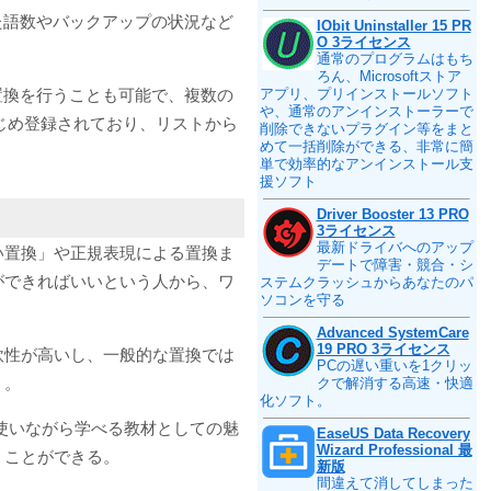
た語数やバックアップの状況など
IObit Uninstaller 15 PR
O 3ライセンス
通常のプログラムはもち
ろん、Microsoftストア
置換を行うことも可能で、複数の
アプリ、プリインストールソフト
や、通常のアンインストーラーで
じめ登録されており、リストから
削除できないプラグイン等をまと
めて一括削除ができる、非常に簡
単で効率的なアンインストール支
援ソフト
Driver Booster 13 PRO
3ライセンス
最新ドライバへのアップ
い置換」や正規表現による置換ま
デートで障害・競合・シ
ができればいいという人から、ワ
ステムクラッシュからあなたのパ
ソコンを守る
Advanced SystemCare
19 PRO 3ライセンス
軟性が高いし、一般的な置換では
PCの遅い重いを1クリッ
う。
クで解消する高速・快適
化ソフト。
使いながら学べる教材としての魅
EaseUS Data Recovery
Wizard Professional 最
うことができる。
新版
間違えて消してしまった