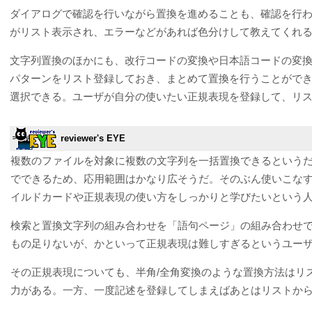
ダイアログで確認を行いながら置換を進めることも、確認を行
がリスト表示され、エラーなどがあれば色分けして教えてくれ
文字列置換のほかにも、改行コードの変換や日本語コードの変
パターンをリスト登録しておき、まとめて置換を行うことができ
選択できる。ユーザが自分の使いたい正規表現を登録して、リ
reviewer's EYE
複数のファイルを対象に複数の文字列を一括置換できるという
でできるため、応用範囲はかなり広そうだ。そのぶん使いこな
イルドカードや正規表現の使い方をしっかりと学びたいという
検索と置換文字列の組み合わせを「語句ページ」の組み合わせ
もの足りないが、かといって正規表現は難しすぎるというユー
その正規表現についても、半角/全角変換のような置換方法はリ
力がある。一方、一度記述を登録してしまえばあとはリストか