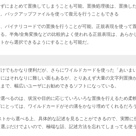
わずにまとめて置換してしまうことも可能。置換処理後は、置換し
る。バックアップファイルを使って復元を行うこともできる
換、バイナリコードでの置換を行うことが可能。正規表現を使って
る。半角/全角変換などの比較的よく使われる正規表現は、あらか
ストから選択できるようにすることも可能だ。
だけでもかなり便利だが、さらにワイルドカードを使った「あいま
すにはそれなりに難しい面もあるが、とりあえず大量の文字列置換
人まで、幅広いユーザにお勧めできるソフトになっている。
で選べるのは、状況や目的に応じていろいろな置換を行えるため柔
ザにとっては、ワイルドカードがその溝をかなり埋めてくれるだろ
ストから選べる上、具体的な記述を見ることができるので、実際に
ら選ぶだけでよいので、極端な話、記述方法を忘れてしまっても使