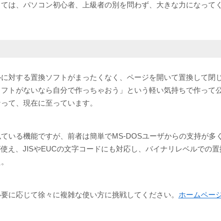
っては、パソコン初心者、上級者の別を問わず、大きな力になって
ルに対する置換ソフトがまったくなく、ページを開いて置換して閉
ソフトがないなら自分で作っちゃおう」という軽い気持ちで作って
なって、現在に至っています。
ている機能ですが、前者は簡単でMS-DOSユーザからの支持が多
が使え、JISやEUCの文字コードにも対応し、バイナリレベルでの
た。
必要に応じて徐々に複雑な使い方に挑戦してください。
ホームペー