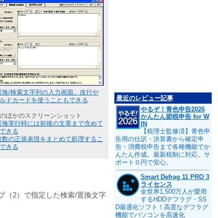
置換/検索文字列の入力画面。改行や
最近のレビュー記事
ルドカードを使うこともできる
やるぞ！青色申告2026
のほかのスクリーンショット
かんたん節税申告 for W
置換実行時には前後の文章まで含めて
IN
できる
【税理士監修済】青色申
複数の正規表現をまとめて処理するこ
告用の仕訳・決算書から確定申
できる
告・消費税申告まで各種機能でか
んたん作成。最新税制に対応。サ
ポート０円で安心。
Smart Defrag 11 PRO 3
ライセンス
全世界1,500万人が愛用
（2）で指定した検索/置換文字
するHDDデフラグ・SS
D最適化ソフト！高度なデフラグ
機能でパソコンを高速化