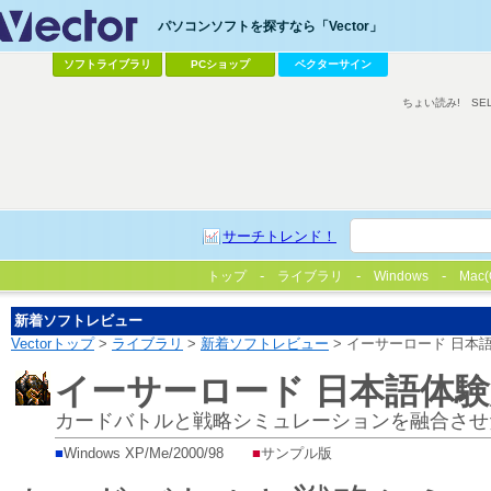
パソコンソフトを探すなら「Vector」
ソフトライブラリ
PCショップ
ベクターサイン
ちょい読み!
SE
サーチトレンド！
トップ
ライブラリ
Windows
Mac(
新着ソフトレビュー
Vectorトップ
>
ライブラリ
>
新着ソフトレビュー
> イーサーロード 日本
イーサーロード 日本語体
カードバトルと戦略シミュレーションを融合させ
■
Windows XP/Me/2000/98
■
サンプル版