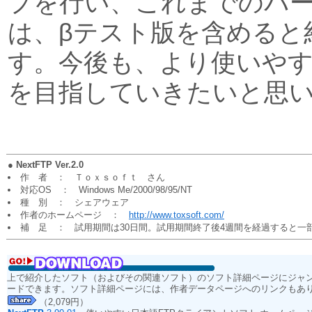
プを行い、これまでのバ
は、βテスト版を含めると
す。今後も、より使いや
を目指していきたいと思
●
NextFTP Ver.2.0
作 者 ： Ｔｏｘｓｏｆｔ さん
対応OS ： Windows Me/2000/98/95/NT
種 別 ： シェアウェア
作者のホームページ ：
http://www.toxsoft.com/
補 足 ： 試用期間は30日間。試用期間終了後4週間を経過すると一
上で紹介したソフト（およびその関連ソフト）のソフト詳細ページにジャ
ードできます。ソフト詳細ページには、作者データページへのリンクもあ
（2,079円）