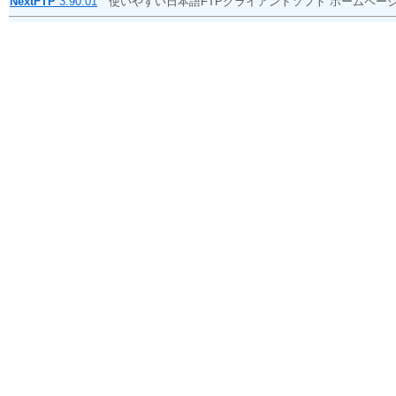
NextFTP
3.90.01
使いやすい日本語FTPクライアントソフト ホームペ