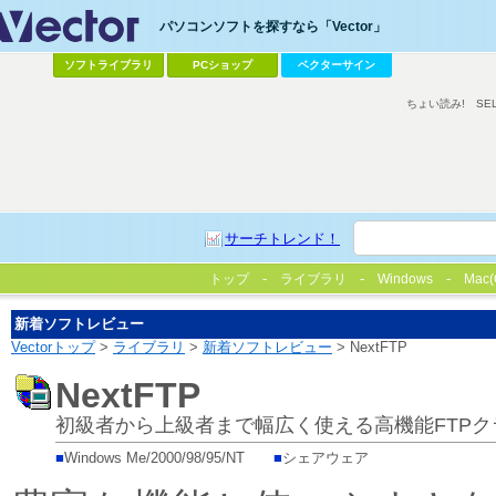
パソコンソフトを探すなら「Vector」
ソフトライブラリ
PCショップ
ベクターサイン
ちょい読み!
SE
サーチトレンド！
トップ
ライブラリ
Windows
Mac(
新着ソフトレビュー
Vectorトップ
>
ライブラリ
>
新着ソフトレビュー
> NextFTP
NextFTP
初級者から上級者まで幅広く使える高機能FTP
■
Windows Me/2000/98/95/NT
■
シェアウェア