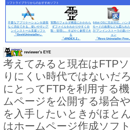
ソフトライブラリからのおすすめソフト
不要なアプリケーションを跡形
実際のフォルダ構造にかかわら
64bit OSに完全対応。ハン
なく消去できる、使いやすいア
ずファイルをわかりやすく分
モードの改善なども図られた
ンインストール支援ソフト
類・管理し、すばやく参照でき
力”アンインストーラの新バ
「GeekUninstaller」
る
ョン
「dINDEX.2」
「Revo Uninstaller Fre
reviewer's EYE
考えてみると現在はFTP
りにくい時代ではないだ
にとってFTPを利用する
ムページを公開する場合
を入手したいときがほと
はホームページ作成ソフト