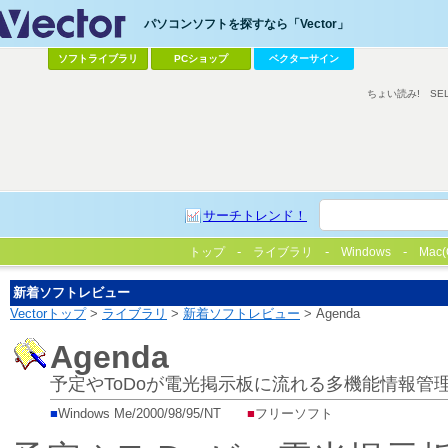
パソコンソフトを探すなら「Vector」
ソフトライブラリ
PCショップ
ベクターサイン
ちょい読み!
SE
サーチトレンド！
トップ
ライブラリ
Windows
Mac(
新着ソフトレビュー
Vectorトップ
>
ライブラリ
>
新着ソフトレビュー
> Agenda
Agenda
予定やToDoが電光掲示板に流れる多機能情報管
■
Windows Me/2000/98/95/NT
■
フリーソフト