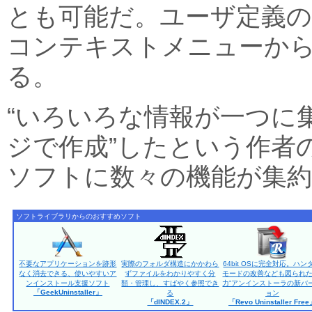
とも可能だ。ユーザ定義の
コンテキストメニューか
る。
“いろいろな情報が一つに
ジで作成”したという作者
ソフトに数々の機能が集
ソフトライブラリからのおすすめソフト
不要なアプリケーションを跡形
実際のフォルダ構造にかかわら
64bit OSに完全対応。ハン
なく消去できる、使いやすいア
ずファイルをわかりやすく分
モードの改善なども図られた
ンインストール支援ソフト
類・管理し、すばやく参照でき
力”アンインストーラの新バ
「GeekUninstaller」
る
ョン
「dINDEX.2」
「Revo Uninstaller Fre