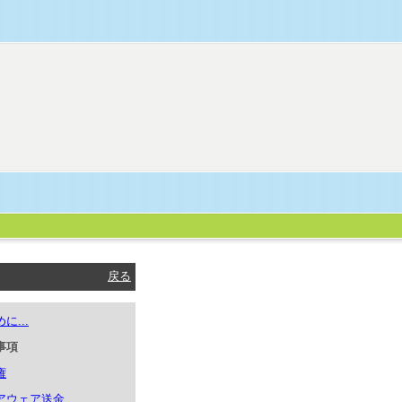
戻る
に...
事項
権
アウェア送金