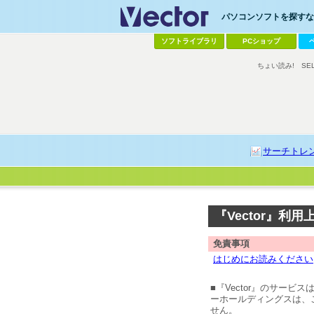
パソコンソフトを探すなら
ソフトライブラリ
PCショップ
ちょい読み!
SE
サーチトレ
『Vector』利
免責事項
はじめにお読みください
■『Vector』のサー
ーホールディングスは、
せん。