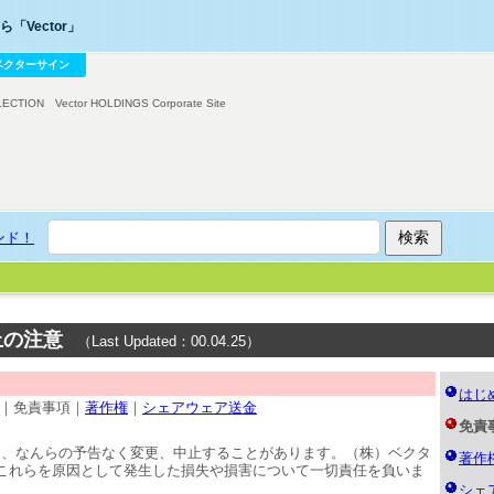
「Vector」
ベクターサイン
LECTION
Vector HOLDINGS Corporate Site
ンド！
用上の注意
（Last Updated：00.04.25）
はじめ
｜免責事項｜
著作権
｜
シェアウェア送金
免責
ビスは、なんらの予告なく変更、中止することがあります。（株）ベクタ
著作
これらを原因として発生した損失や損害について一切責任を負いま
シェ