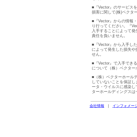
■『Vector』のサー
損害に関して(株)ベクタ
■『Vector』からの
り行ってください。『Ve
入手することによって発
責任を負いません。
■『Vector』から入
によって発生した損失や
せん。
■『Vector』で入手
について（株）ベクター
■（株）ベクターホールデ
していないことを保証しま
ータ・ウイルスに感染し
ターホールディングスは
会社情報
|
インフォメー