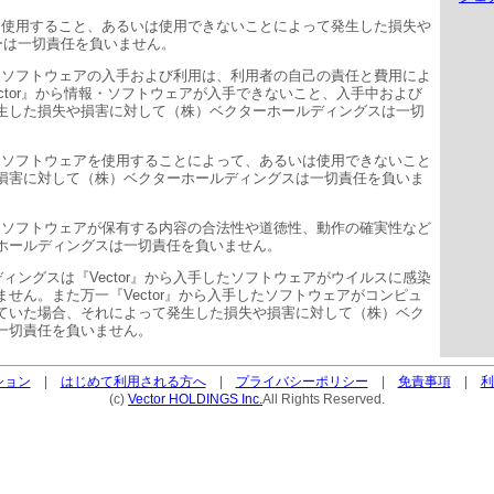
ビスを使用すること、あるいは使用できないことによって発生した損失や
ーは一切責任を負いません。
情報・ソフトウェアの入手および利用は、利用者の自己の責任と費用によ
ctor』から情報・ソフトウェアが入手できないこと、入手中および
生した損失や損害に対して（株）ベクターホールディングスは一切
手したソフトウェアを使用することによって、あるいは使用できないこと
損害に対して（株）ベクターホールディングスは一切責任を負いま
できるソフトウェアが保有する内容の合法性や道徳性、動作の確実性など
ホールディングスは一切責任を負いません。
ィングスは『Vector』から入手したソフトウェアがウイルスに感染
せん。また万一『Vector』から入手したソフトウェアがコンピュ
ていた場合、それによって発生した損失や損害に対して（株）ベク
一切責任を負いません。
ション
|
はじめて利用される方へ
|
プライバシーポリシー
|
免責事項
|
利
(c)
Vector HOLDINGS Inc.
All Rights Reserved.