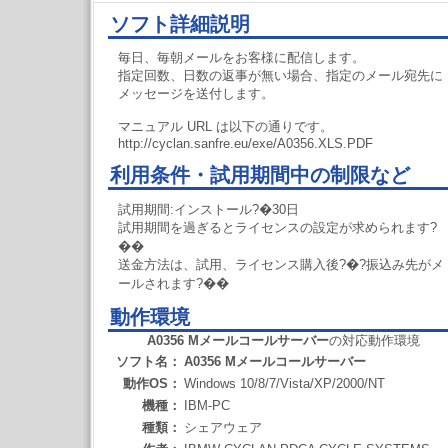
ソフト詳細説明
毎日、毎朝メールをお客様に配信します。
指定回数、日数の返事が無い場合、指定のメール宛先に
メッセージを送付します。
マニュアル URL は以下の通りです。
http://cyclan.sanfre.eu/exe/A0356.XLS.PDF
利用条件・試用期間中の制限など
試用期間:インストール?�30日
試用期間を過ぎるとライセンスの設定が求められます?
��
送金方法は、試用、ライセンス購入後?�?振込み先がメ
ールされます?��
動作環境
A0356 Mメールコールサーバー
の対応動作環境
ソフト名：
A0356 Mメールコールサーバー
動作OS：
Windows 10/8/7/Vista/XP/2000/NT
機種：
IBM-PC
種類：
シェアウェア