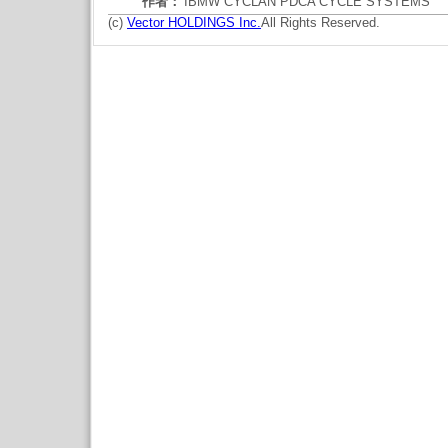
作者：
IBMW CYCLAN PDCA CYCLE SYSTEMS
(c)
Vector HOLDINGS Inc.
All Rights Reserved.