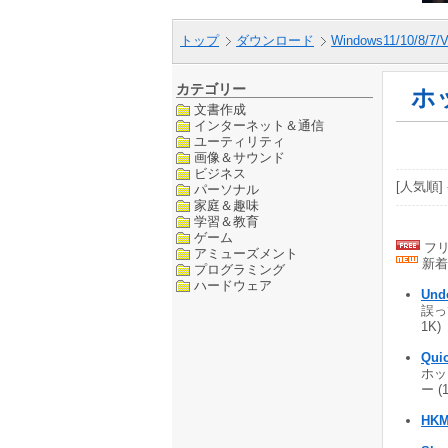
トップ
ダウンロード
Windows11/10/8/7/V
カテゴリー
ホ
文書作成
インターネット＆通信
ユーティリティ
画像＆サウンド
ビジネス
[人気順] 
パーソナル
家庭＆趣味
学習＆教育
ゲーム
フリ
アミューズメント
新着
プログラミング
ハードウェア
Und
誤っ
1K)
Qui
ホッ
ー (
HKM