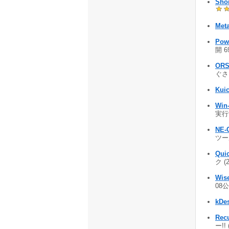
Shor
Meta
Powe
開 6
ORS
ぐさツ
Kuic
Wi
実行
NE-
ツール
Qui
ク (
Wis
08公
kDe
Recu
ー!!