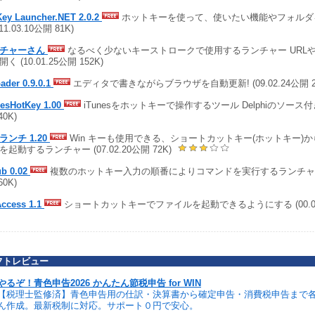
Key Launcher.NET 2.0.2
ホットキーを使って、使いたい機能やフォルダ
(11.03.10公開 81K)
ンチャーさん
なるべく少ないキーストロークで使用するランチャー URL
く (10.01.25公開 152K)
ader 0.9.0.1
エディタで書きながらブラウザを自動更新! (09.02.24公開 21
nesHotKey 1.00
iTunesをホットキーで操作するツール Delphiのソース付き (
40K)
ランチ 1.20
Win キーも使用できる、ショートカットキー(ホットキー)
を起動するランチャー (07.02.20公開 72K)
ub 0.02
複数のホットキー入力の順番によりコマンドを実行するランチャー (0
60K)
Access 1.1
ショートカットキーでファイルを起動できるようにする (00.06.3
フトレビュー
やるぞ！青色申告2026 かんたん節税申告 for WIN
【税理士監修済】青色申告用の仕訳・決算書から確定申告・消費税申告まで
ん作成。最新税制に対応。サポート０円で安心。