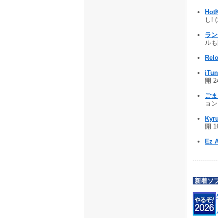
Hot
し! 
ラ
ルも開
Relo
iTu
開 2
ごま
ョン
Kyr
開 1
Ez 
新着ソ