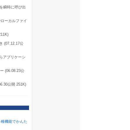
を瞬時に呼び出
やローカルファイ
1K)
07.12.17公
からアプリケーシ
6.08.23公
0公開 251K)
各種機能でかんた