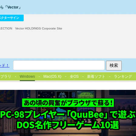
「Vector」
ベクターサイン
LECTION
Vector HOLDINGS Corporate Site
ンド！
イブラリ
Windows
Mac(OS X)
全OS
新着ソフト
ランキング