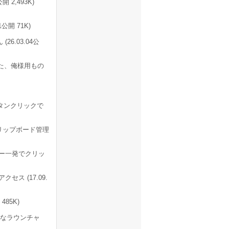
 2,493K)
開 71K)
6.03.04公
た、俺様用もの
ボタンクリックで
リップボード管理
キー一発でクリッ
ス (17.09.
85K)
能なラウンチャ