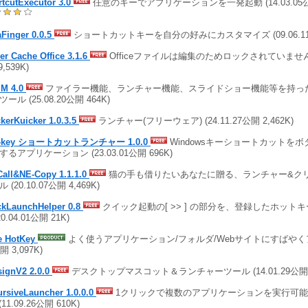
tcutExecutor 3.0
任意のキーでアプリケーションを一発起動 (14.03.05公開
Finger 0.0.5
ショートカットキーを自分の好みにカスタマイズ (09.06.11公
r Cache Office 3.1.6
Officeファイルは編集のためロックされていません (2
9,539K)
M 4.0
ファイラー機能、ランチャー機能、スライドショー機能等を持っ
ール (25.08.20公開 464K)
kerKuicker 1.0.3.5
ランチャー(フリーウェア) (24.11.27公開 2,462K)
n-key ショートカットランチャー 1.0.0
Windowsキーショートカットを
するアプリケーション (23.03.01公開 696K)
Call&NE-Copy 1.1.1.0
猫の手も借りたいあなたに贈る、ランチャー&ク
 (20.10.07公開 4,469K)
ckLaunchHelper 0.8
クイック起動の[ >> ] の部分を、登録したホット
20.04.01公開 21K)
e HotKey
よく使うアプリケーション/フォルダ/Webサイトにすばやくアクセ
開 3,097K)
signV2 2.0.0
デスクトップマスコット＆ランチャーツール (14.01.29公開 4
rsiveLauncher 1.0.0.0
1クリックで複数のアプリケーションを実行可
 (11.09.26公開 610K)