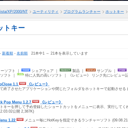
ista/XP/2000/NT
ユーティリティ
プログラムランチャー
ホットキー
ットキー
-
新着順
-
名前順
21本中1 ～ 21本を表示しています
ーソフト ｜
シェアウェア ｜
製品 ｜
サンプル ｜
ソフト ｜
特に人気の高いソフト ｜ 《レビュー》 リンク先にレビュー
oClose 1.1
《レビュー》
て終了させたアプリケーションや閉じたフォルダをホットキーで起動させる (14.0
ck Pop Menu 1.2.7
《レビュー》
トキーを押して予め登録したショートカットをメニューに表示、実行してく
12.03.02公開 2,387K)
enu 1.22
メニュー毎にHotKeyを指定できるランチャーソフト (09.08.21公