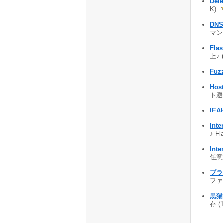
Dele
K)
DNS
マンス
Flas
上♪ 
Fuz
Ho
ト避
IEA
Inte
♪ F
Inte
任意
ブラ
ファイ
黒猫
存 (