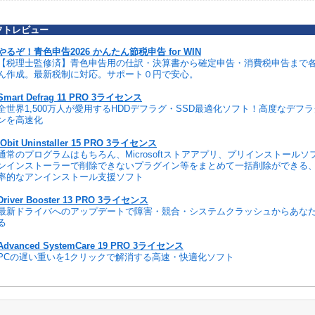
フトレビュー
やるぞ！青色申告2026 かんたん節税申告 for WIN
【税理士監修済】青色申告用の仕訳・決算書から確定申告・消費税申告まで
ん作成。最新税制に対応。サポート０円で安心。
Smart Defrag 11 PRO 3ライセンス
全世界1,500万人が愛用するHDDデフラグ・SSD最適化ソフト！高度なデフ
ンを高速化
IObit Uninstaller 15 PRO 3ライセンス
通常のプログラムはもちろん、Microsoftストアアプリ、プリインストール
ンインストーラーで削除できないプラグイン等をまとめて一括削除ができる
率的なアンインストール支援ソフト
Driver Booster 13 PRO 3ライセンス
最新ドライバへのアップデートで障害・競合・システムクラッシュからあな
る
Advanced SystemCare 19 PRO 3ライセンス
PCの遅い重いを1クリックで解消する高速・快適化ソフト