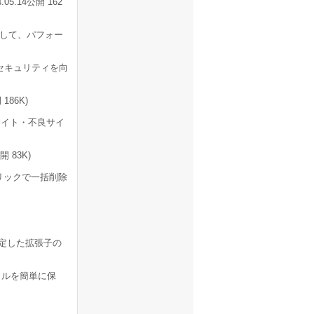
5.14公開 162
除して、パフォー
て、セキュリティを向
186K)
イト・不良サイ
 83K)
リックで一括削除
定した拡張子の
ファイルを簡単に保