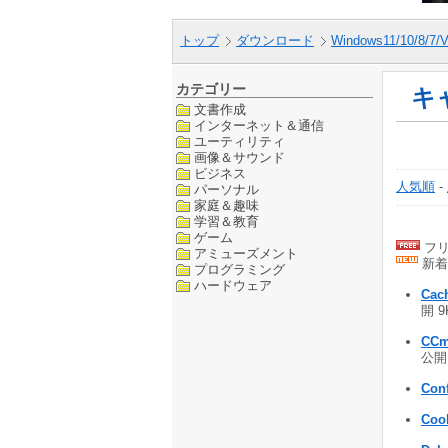
トップ
ダウンロード
Windows11/10/8/7/V
カテゴリー
キ
文書作成
インターネット＆通信
ユーティリティ
画像＆サウンド
ビジネス
人気順
-
パーソナル
家庭＆趣味
学習＆教育
ゲーム
フリ
アミューズメント
新着
プログラミング
ハードウェア
Cac
開 9
CCm
公開 
Conf
Coo