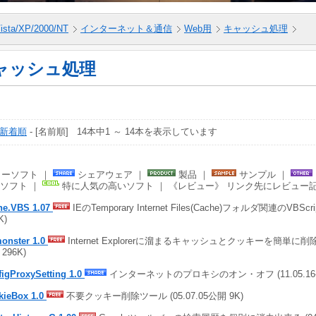
ista/XP/2000/NT
インターネット＆通信
Web用
キャッシュ処理
ャッシュ処理
新着順
- [名前順] 14本中1 ～ 14本を表示しています
ーソフト ｜
シェアウェア ｜
製品 ｜
サンプル ｜
ソフト ｜
特に人気の高いソフト ｜ 《レビュー》 リンク先にレビュー
he.VBS 1.07
IEのTemporary Internet Files(Cache)フォルダ関連のVBScrip
K)
onster 1.0
Internet Explorerに溜まるキャッシュとクッキーを簡単に削除する
296K)
igProxySetting 1.0
インターネットのプロキシのオン・オフ (11.05.16公
kieBox 1.0
不要クッキー削除ツール (05.07.05公開 9K)