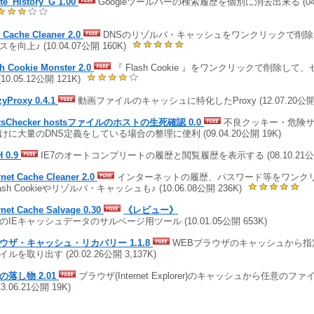
te_History_G 1.00
Googleツールバーの検索履歴を個別に消去出来る (04.0
 Cache Cleaner 2.0
DNSのリゾルバ・キャッシュをワンクリックで削
を向上♪ (10.04.07公開 160K)
h Cookie Monster 2.0
『 Flash Cookie 』をワンクリックで削除し
(10.05.12公開 121K)
zyProxy 0.4.1
動画ファイルのキャッシュに特化したProxy (12.07.20公開 
stsChecker hostsファイルのホストの生死確認 0.0
不良クッキー・危険サ
けに大量のDNS定義をしている場合の整理に便利 (09.04.20公開 19K)
H 0.9
IE7のオートコンプリートの履歴と閲覧履歴を表示する (08.10.21公開
rnet Cache Cleaner 2.0
インターネットの履歴、パスワード等をワンク
lash Cookieやリゾルバ・キャッシュも♪ (10.06.08公開 236K)
rnet Cache Salvage 0.30
《レビュー》
のIEキャッシュデータのサルベージ用ツール (10.01.05公開 653K)
ウザ・キャッシュ・リカバリー 1.1.8
WEBブラウザのキャッシュから指
ルを取り出す (20.02.26公開 3,137K)
の落し物 2.01
ブラウザ(Internet Explorer)のキャッシュから任意の
13.06.21公開 19K)