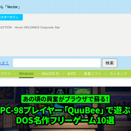
「Vector」
ベクターサイン
LECTION
Vector HOLDINGS Corporate Site
ンド！
イブラリ
Windows
Mac(OS X)
全OS
新着ソフト
ランキング