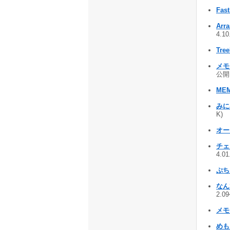
Fast
Arra
4.1
Tre
メモる
公開 
MEM
みに
K)
オー
チェ
4.0
ぷち
なん
2.0
メモ
めも