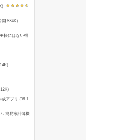
K)
開 534K)
モ帳にはない機
14K)
2K)
プリ (08.1
ム 簡易家計簿機