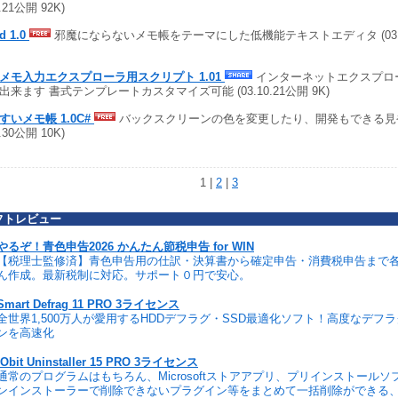
1.21公開 92K)
d 1.0
邪魔にならないメモ帳をテーマにした低機能テキストエディタ (03.10.
メモ入力エクスプローラ用スクリプト 1.01
インターネットエクスプロ
出来ます 書式テンプレートカスタマイズ可能 (03.10.21公開 9K)
すいメモ帳 1.0C#
バックスクリーンの色を変更したり、開発もできる見や
9.30公開 10K)
1 |
2
|
3
フトレビュー
やるぞ！青色申告2026 かんたん節税申告 for WIN
【税理士監修済】青色申告用の仕訳・決算書から確定申告・消費税申告まで
ん作成。最新税制に対応。サポート０円で安心。
Smart Defrag 11 PRO 3ライセンス
全世界1,500万人が愛用するHDDデフラグ・SSD最適化ソフト！高度なデフ
ンを高速化
IObit Uninstaller 15 PRO 3ライセンス
通常のプログラムはもちろん、Microsoftストアアプリ、プリインストール
ンインストーラーで削除できないプラグイン等をまとめて一括削除ができる