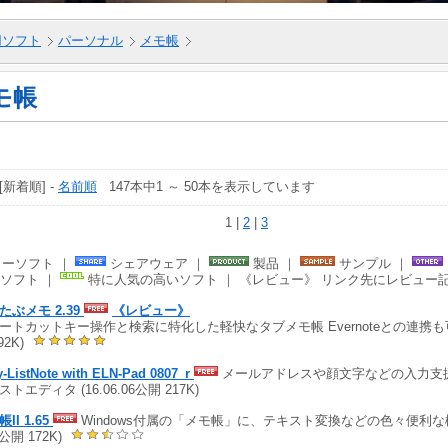
5用ソフト
パーソナル
メモ帳
モ帳
 [新着順] -
名前順
147本中1 ～ 50本を表示しています
1 |
2
|
3
ーソフト ｜
シェアウェア ｜
製品 ｜
サンプル ｜
ソフト ｜
特に人気の高いソフト ｜ 《レビュー》 リンク先にレビュー
たぶメモ 2.39
《レビュー》
ートカットキー操作と検索に特化した軽快なタブメモ帳 Evernoteとの連携も可能 (
92K)
-ListNote with ELN-Pad 0807_r
メールアドレスや顔文字などの入力支
トエディタ (16.06.06公開 217K)
II 1.65
Windows付属の「メモ帳」に、テキスト変換などの色々便利な機能
8公開 172K)