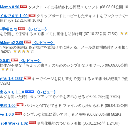
iMemo 0.90
タスクトレイに格納される簡易メモソフト (08.08.01公開 10
イルでメモ 1_00
クリップボードにコピーしたテキストをワンタッチで
存 (07.12.21公開 107K)
i-手帳 2.72
《レビュー》
を分類して保管するメモ帳 メモに画像も貼付け可 (07.10.22公開 715K)
shMemo2 2.09
《レビュー》
ash Memoの後継版 保存操作を意識せずに使える、メール送信機能付きメモ帳ソフト 
942K)
0.0.61
《レビュー》
操作が不要な「ちょっと書き」のためのシンプルなメモツール (06.09.06公開 1
き 1.6.2367
キーでページを切り替えて使用するメモ帳 雑紙感覚?で使用 (0
,592K)
出るメモ 1.1.0
《レビュー》
ルダを開いた時にポップアップでメモを表示させる (06.04.24公開 770K)
モ君 1.00
パパっと保存ができる ファイル名も決められる (06.04.13公開 7
α 1.0.0
シンプルな壁紙に置いておけるメモ帳 (06.02.03公開 582K)
soft Works 1.02
暗号化機能のついたメモ帳 (06.01.13公開 1,240K)