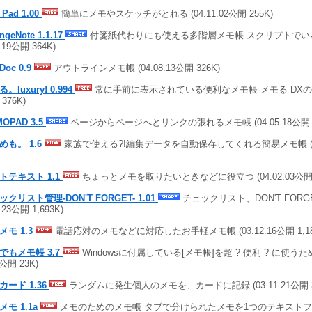
 Pad 1.00
簡単にメモやスケッチがとれる (04.11.02公開 255K)
ngeNote 1.1.17
付箋紙代わりにも使える多階層メモ帳 スクリプトでいろ
0.19公開 364K)
eDoc 0.9
アウトラインメモ帳 (04.08.13公開 326K)
。luxury! 0.994
常に手前に表示されている便利なメモ帳 メモる DXの跡継ぎ
376K)
OPAD 3.5
ページからページへとリンクの張れるメモ帳 (04.05.18公開 1,
めも。 1.6
家族で使える?!編集データを自動保存してくれる簡易メモ帳 (04.0
トテキスト 1.1
ちょっとメモを取りたいときなどに役立つ (04.02.03公開 
ックリスト管理-DON'T FORGET- 1.01
チェックリスト、DON'T FORG
1.23公開 1,693K)
メモ 1.3
電話応対のメモなどに対応したお手軽メモ帳 (03.12.16公開 1,18
でもメモ帳 3.7
Windowsに付属している[メモ帳]を超 ? 便利 ? に使うため
9公開 23K)
カード 1.36
ランダムに発生個人のメモを、カードに記録 (03.11.21公開 3
メモ 1.1a
メモのためのメモ帳 タブで分けられたメモを1つのテキストファ