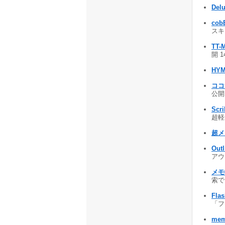
Delu
cob
スキ
TT-
開 1
HYM
ココ
公開 
Scr
超軽量
超メモ
Out
アウ
メモ
索でき
Fla
「フ
mem