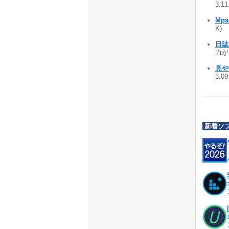
3.1
Mpa
K)
日誌
力が
見や
3.0
新着ソ