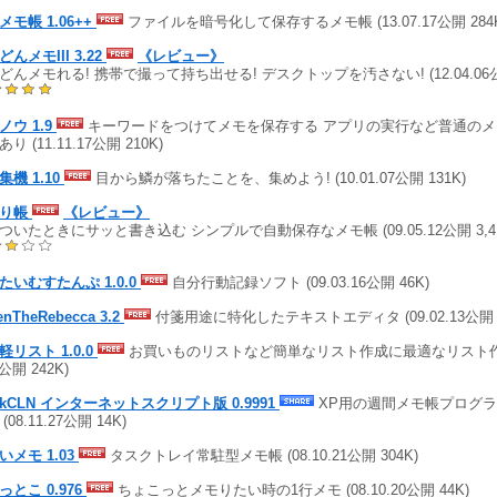
メモ帳 1.06++
ファイルを暗号化して保存するメモ帳 (13.07.17公開 284
んメモIII 3.22
《レビュー》
どんメモれる! 携帯で撮って持ち出せる! デスクトップを汚さない! (12.04.06公
ノウ 1.9
キーワードをつけてメモを保存する アプリの実行など普通のメ
り (11.11.17公開 210K)
集機 1.10
目から鱗が落ちたことを、集めよう! (10.01.07公開 131K)
モり帳
《レビュー》
ついたときにサッと書き込む シンプルで自動保存なメモ帳 (09.05.12公開 3,4
たいむすたんぷ 1.0.0
自分行動記録ソフト (09.03.16公開 46K)
enTheRebecca 3.2
付箋用途に特化したテキストエディタ (09.02.13公開 1
軽リスト 1.0.0
お買いものリストなど簡単なリスト作成に最適なリスト作成ア
2公開 242K)
ekCLN インターネットスクリプト版 0.9991
XP用の週間メモ帳プログラ
(08.11.27公開 14K)
いメモ 1.03
タスクトレイ常駐型メモ帳 (08.10.21公開 304K)
っとこ 0.976
ちょこっとメモりたい時の1行メモ (08.10.20公開 44K)