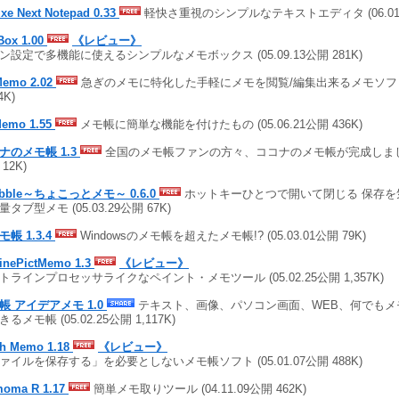
xe Next Notepad 0.33
軽快さ重視のシンプルなテキストエディタ (06.01.1
Box 1.00
《レビュー》
ン設定で多機能に使えるシンプルなメモボックス (05.09.13公開 281K)
Memo 2.02
急ぎのメモに特化した手軽にメモを閲覧/編集出来るメモソフト (0
4K)
emo 1.55
メモ帳に簡単な機能を付けたもの (05.06.21公開 436K)
ナのメモ帳 1.3
全国のメモ帳ファンの方々、ココナのメモ帳が完成しました～ 
12K)
ibble～ちょこっとメモ～ 0.6.0
ホットキーひとつで開いて閉じる 保存を
タブ型メモ (05.03.29公開 67K)
帳 1.3.4
Windowsのメモ帳を超えたメモ帳!? (05.03.01公開 79K)
linePictMemo 1.3
《レビュー》
トラインプロセッサライクなペイント・メモツール (05.02.25公開 1,357K)
帳 アイデアメモ 1.0
テキスト、画像、パソコン画面、WEB、何でもメ
るメモ帳 (05.02.25公開 1,117K)
sh Memo 1.18
《レビュー》
ァイルを保存する」を必要としないメモ帳ソフト (05.01.07公開 488K)
oma R 1.17
簡単メモ取りツール (04.11.09公開 462K)