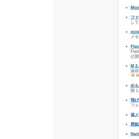
Min
ファ
して保
min
メモ
Fla
Fl
公開 
M 2.
保存
めもが
開 1
飛び
フォ
速メ
壁紙+
Hard