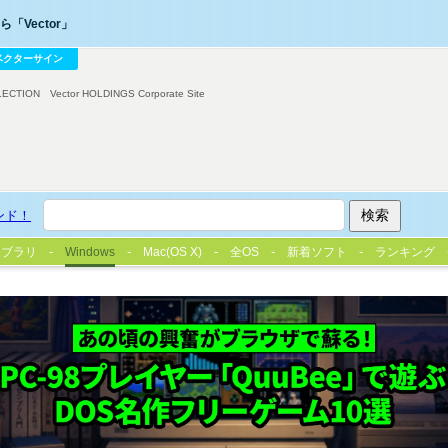
「Vector」
ベクターサイン
LECTION
Vector HOLDINGS Corporate Site
ンド！
イブラリ
Windows
Mac(OS X)
全OS
新着ソフト
ランキング