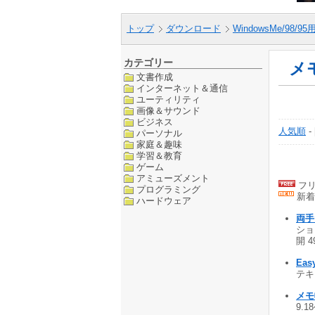
トップ
ダウンロード
WindowsMe/98/9
カテゴリー
メ
文書作成
インターネット＆通信
ユーティリティ
画像＆サウンド
ビジネス
人気順
-
パーソナル
家庭＆趣味
学習＆教育
ゲーム
アミューズメント
フリ
プログラミング
新着
ハードウェア
両手
ショ
開 4
Easy
テキス
メモ帳
9.1