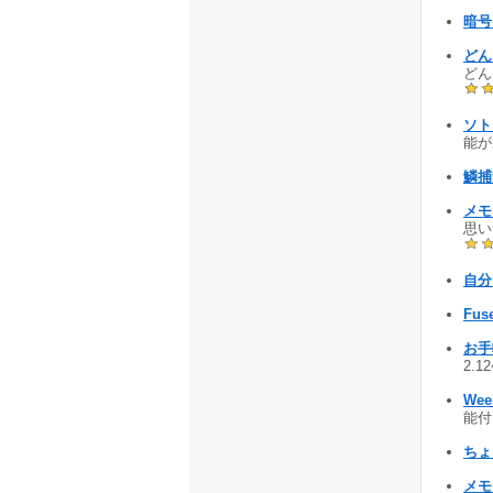
暗号
どんど
どん
ソト
能があ
鱗捕
メ
思い
自分
Fus
お手
2.1
We
能付 
ちょ
メモ