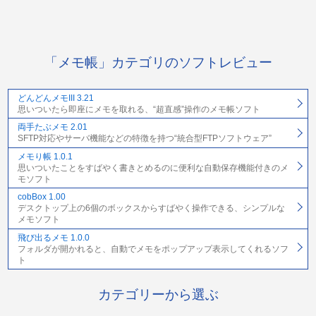
「メモ帳」カテゴリのソフトレビュー
どんどんメモIII 3.21
思いついたら即座にメモを取れる、“超直感”操作のメモ帳ソフト
両手たぶメモ 2.01
SFTP対応やサーバ機能などの特徴を持つ“統合型FTPソフトウェア”
メモり帳 1.0.1
思いついたことをすばやく書きとめるのに便利な自動保存機能付きのメ
モソフト
cobBox 1.00
デスクトップ上の6個のボックスからすばやく操作できる、シンプルな
メモソフト
飛び出るメモ 1.0.0
フォルダが開かれると、自動でメモをポップアップ表示してくれるソフ
ト
カテゴリーから選ぶ