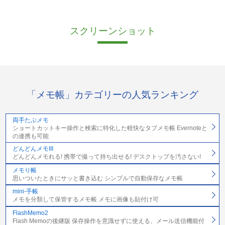
スクリーンショット
「メモ帳」カテゴリーの人気ランキング
両手たぶメモ
ショートカットキー操作と検索に特化した軽快なタブメモ帳 Evernoteと
の連携も可能
どんどんメモIII
どんどんメモれる! 携帯で撮って持ち出せる! デスクトップを汚さない!
メモり帳
思いついたときにサッと書き込む シンプルで自動保存なメモ帳
mini-手帳
メモを分類して保管するメモ帳 メモに画像も貼付け可
FlashMemo2
Flash Memoの後継版 保存操作を意識せずに使える、メール送信機能付