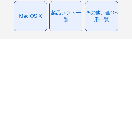
製品ソフト一
その他、全OS
Mac OS X
覧
用一覧