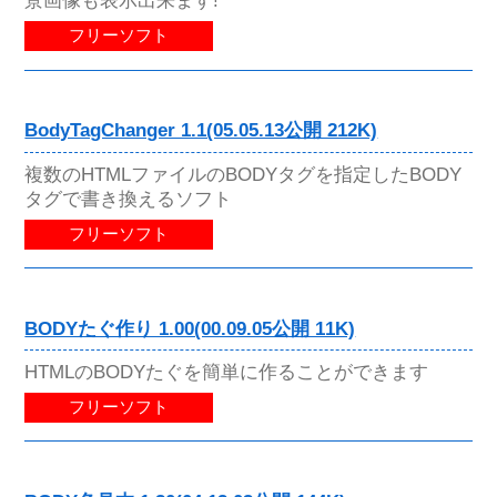
景画像も表示出来ます!
フリーソフト
BodyTagChanger 1.1(05.05.13公開 212K)
複数のHTMLファイルのBODYタグを指定したBODY
タグで書き換えるソフト
フリーソフト
BODYたぐ作り 1.00(00.09.05公開 11K)
HTMLのBODYたぐを簡単に作ることができます
フリーソフト