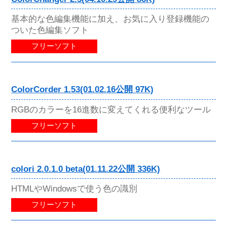
基本的な色編集機能に加え、お気に入り登録機能の
ついた色編集ソフト
フリーソフト
ColorCorder 1.53(01.02.16公開 97K)
RGBのカラーを16進数に変えてくれる便利なツール
フリーソフト
colori 2.0.1.0 beta(01.11.22公開 336K)
HTMLやWindowsで使う色の識別
フリーソフト