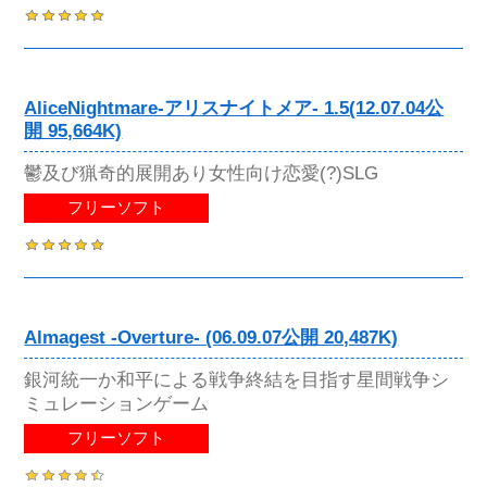
AliceNightmare-アリスナイトメア- 1.5(12.07.04公
開 95,664K)
鬱及び猟奇的展開あり女性向け恋愛(?)SLG
フリーソフト
Almagest -Overture- (06.09.07公開 20,487K)
銀河統一か和平による戦争終結を目指す星間戦争シ
ミュレーションゲーム
フリーソフト