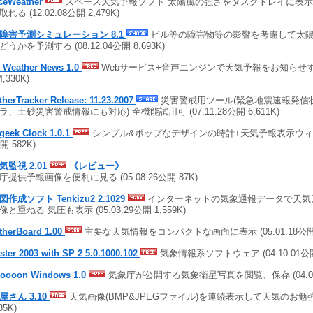
ceWeather
スペース天気予報ソフト 太陽風の強さをタスクトレイに表
れる (12.02.08公開 2,479K)
障害予測シミュレーション 8.1
ビル等の障害物等の影響を考慮して太
うかを予測する (08.12.04公開 8,693K)
t Weather News 1.0
Webサービス+音声エンジンで天気予報をお知らせする (
4,330K)
herTracker Release: 11.23.2007
災害警戒用ツール(緊急地震速報発信
ラ、土砂災害警戒情報にも対応) 全機能試用可 (07.11.28公開 6,611K)
geek Clock 1.0.1
シンプル&ポップなデザインの時計+天気予報表示ウィジェッ
開 582K)
気監視 2.01
《レビュー》
庁提供予報画像を便利に見る (05.08.26公開 87K)
作成ソフト Tenkizu2 2.1029
インターネットの気象通報データで天気
と重ねる 気圧も表示 (05.03.29公開 1,559K)
therBoard 1.00
主要な天気情報をコンパクトな画面に表示 (05.01.18公開 
ster 2003 with SP 2 5.0.1000.102
気象情報系ソフトウェア (04.10.01公開 
hoooon Windows 1.0
気象庁が公開する気象衛星写真を閲覧、保存 (04.08.0
屋さん 3.10
天気画像(BMP&JPEGファイル)を連続表示して天気のお勉強を (
85K)