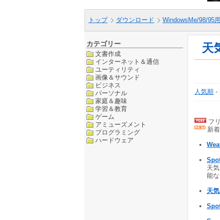
トップ
ダウンロード
WindowsMe/98/9
カテゴリー
天
文書作成
インターネット＆通信
ユーティリティ
画像＆サウンド
ビジネス
人気順
-
パーソナル
家庭＆趣味
学習＆教育
ゲーム
フリ
アミューズメント
新着
プログラミング
ハードウェア
Weat
Spo
天気
能など
天気
Spot