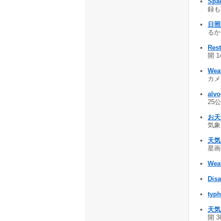
Spa
録も取
日照
るかど
Res
開 1
Weat
カメ
alvo
25公
お天
気象
天気図
星画像
Wea
Disa
typ
天気
開 3