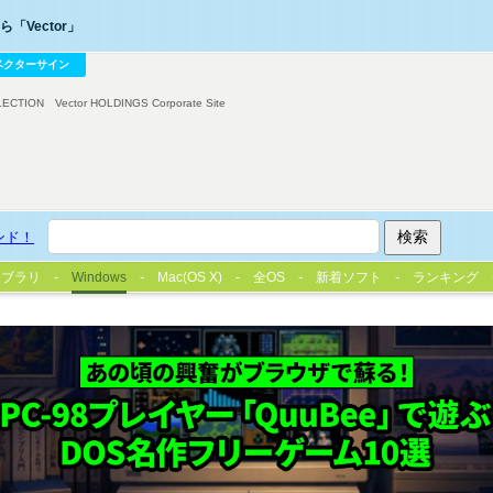
「Vector」
ベクターサイン
LECTION
Vector HOLDINGS Corporate Site
ンド！
イブラリ
Windows
Mac(OS X)
全OS
新着ソフト
ランキング