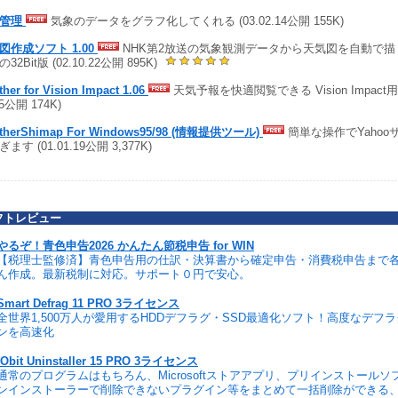
象管理
気象のデータをグラフ化してくれる (03.02.14公開 155K)
図作成ソフト 1.00
NHK第2放送の気象観測データから天気図を自動で
32Bit版 (02.10.22公開 895K)
her for Vision Impact 1.06
天気予報を快適閲覧できる Vision Impact用
15公開 174K)
therShimap For Windows95/98 (情報提供ツール)
簡単な操作でYaho
ます (01.01.19公開 3,377K)
フトレビュー
やるぞ！青色申告2026 かんたん節税申告 for WIN
【税理士監修済】青色申告用の仕訳・決算書から確定申告・消費税申告まで
ん作成。最新税制に対応。サポート０円で安心。
Smart Defrag 11 PRO 3ライセンス
全世界1,500万人が愛用するHDDデフラグ・SSD最適化ソフト！高度なデフ
ンを高速化
IObit Uninstaller 15 PRO 3ライセンス
通常のプログラムはもちろん、Microsoftストアアプリ、プリインストール
ンインストーラーで削除できないプラグイン等をまとめて一括削除ができる