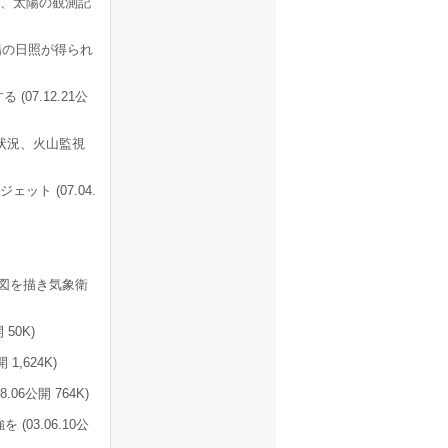
示、太陽の観測記
陽の日照が得られ
07.12.21公
状況、火山監視
ト (07.04.
図を描き気象衛
50K)
1,624K)
6公開 764K)
03.06.10公