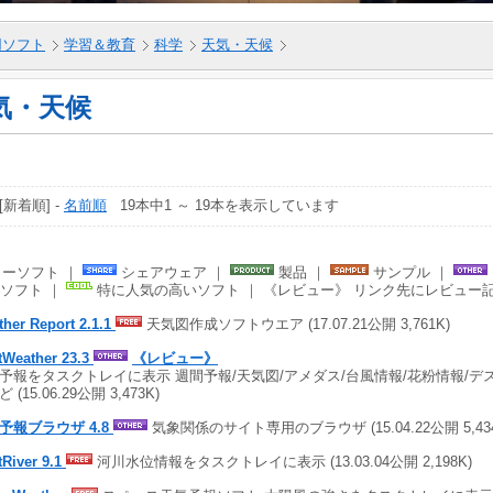
5用ソフト
学習＆教育
科学
天気・天候
気・天候
 [新着順] -
名前順
19本中1 ～ 19本を表示しています
ーソフト ｜
シェアウェア ｜
製品 ｜
サンプル ｜
ソフト ｜
特に人気の高いソフト ｜ 《レビュー》 リンク先にレビュー
her Report 2.1.1
天気図作成ソフトウエア (17.07.21公開 3,761K)
tWeather 23.3
《レビュー》
予報をタスクトレイに表示 週間予報/天気図/アメダス/台風情報/花粉情報/デ
 (15.06.29公開 3,473K)
予報ブラウザ 4.8
気象関係のサイト専用のブラウザ (15.04.22公開 5,434
River 9.1
河川水位情報をタスクトレイに表示 (13.03.04公開 2,198K)