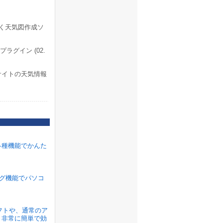
描く天気図作成ソ
プラグイン (02.
oサイトの天気情報
各種機能でかんた
ラグ機能でパソコ
ソフトや、通常のア
、非常に簡単で効