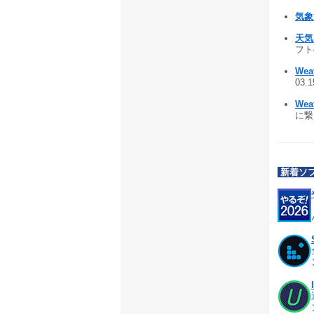
気
天気
フトの
Weat
03.
Wea
に繋ぎ
新着ソ