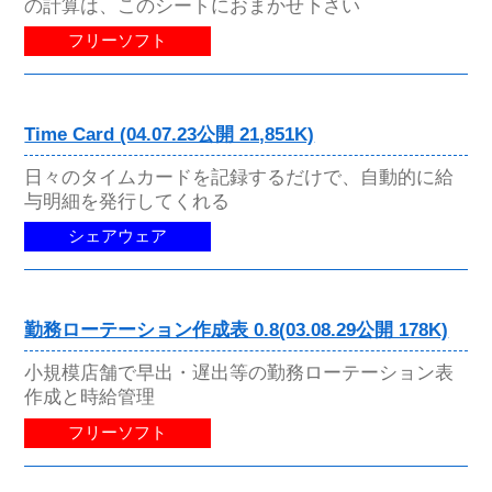
の計算は、このシートにおまかせ下さい
フリーソフト
Time Card (04.07.23公開 21,851K)
日々のタイムカードを記録するだけで、自動的に給
与明細を発行してくれる
シェアウェア
勤務ローテーション作成表 0.8(03.08.29公開 178K)
小規模店舗で早出・遅出等の勤務ローテーション表
作成と時給管理
フリーソフト