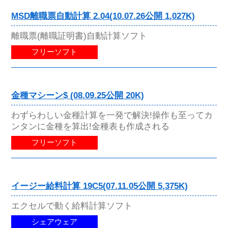
MSD離職票自動計算 2.04(10.07.26公開 1,027K)
離職票(離職証明書)自動計算ソフト
フリーソフト
金種マシーン$ (08.09.25公開 20K)
わずらわしい金種計算を一発で解決!操作も至ってカ
ンタンに金種を算出!金種表も作成される
フリーソフト
イージー給料計算 19C5(07.11.05公開 5,375K)
エクセルで動く給料計算ソフト
シェアウェア