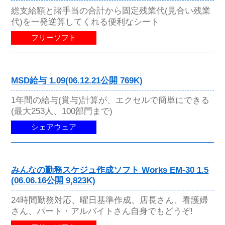
総支給額と諸手当の合計から固定残業代(見合い残業
代)を一発逆算してくれる便利なシート
フリーソフト
MSD給与 1.09(06.12.21公開 769K)
1年間の給与(賞与)計算が、エクセルで簡単にできる
(最大253人、100部門まで)
シェアウェア
みんなの勤務スケジュ作成ソフト Works EM-30 1.5
(06.06.16公開 9,823K)
24時間勤務対応、曜日基準作成、店長さん、看護婦
さん、パート・アルバイトさん自身でもどうぞ!