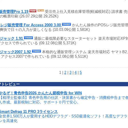
販売管理Pro 1.19
受注売上仕入見積在庫管理(軽減税対応) 請求書 
帳票印刷 (26.07.29公開 29,252K)
レジ販売管理 For Access 2000 3.00
かんたん操作のPOSレジ販売管
爽快で日々の入力が楽しくなる (10.03.09公開 1,581K)
ジャック 1.91
通販に最低限必要なスターターセット 楽天市場対応XP対
クセスで作られている (09.12.08公開 5,371K)
ジャック2007 1.92
本格的な通販管理システム 楽天市場対応 ヤマトB2
アクセス2007で作られている (09.12.08公開 5,511K)
1 |
2
|
3
|
4
|
5
フトレビュー
やるぞ！青色申告2026 かんたん節税申告 for WIN
【税理士監修済】青色申告用の仕訳・決算書から確定申告・消費税申告まで
ん作成。最新税制に対応。サポート０円で安心。
Smart Defrag 11 PRO 3ライセンス
全世界1,500万人が愛用するHDDデフラグ・SSD最適化ソフト！高度なデフ
ンを高速化