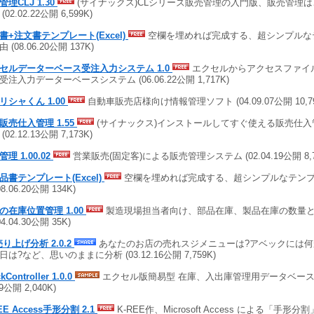
管理CLJ 1.30
(サイナックス)CLシリーズ販売管理の入門版、販売管理
(02.02.22公開 6,599K)
書+注文書テンプレート(Excel)
空欄を埋めれば完成する、超シンプルな
 (08.06.20公開 137K)
セルデーターベース受注入力システム 1.0
エクセルからアクセスファイ
受注入力データーベースシステム (06.06.22公開 1,717K)
リシャくん 1.00
自動車販売店様向け情報管理ソフト (04.09.07公開 10,79
S販売仕入管理 1.55
(サイナックス)インストールしてすぐ使える販売仕
(02.12.13公開 7,173K)
理 1.00.02
営業販売(固定客)による販売管理システム (02.04.19公開 8,7
品書テンプレート(Excel)
空欄を埋めれば完成する、超シンプルなテンプ
08.06.20公開 134K)
の在庫位置管理 1.00
製造現場担当者向け、部品在庫、製品在庫の数量
04.04.30公開 35K)
売り上げ分析 2.0.2
あなたのお店の売れスジメニューは?アベックには何
日は?など、思いのままに分析 (03.12.16公開 7,759K)
kController 1.0.0
エクセル版簡易型 在庫、入出庫管理用データベース サ
29公開 2,040K)
EE Access手形分割 2.1
K-REE作、Microsoft Access による「手形分割」 