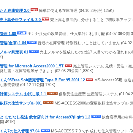
たん在庫管理 2.0
簡単に使える在庫管理 (04.10.29公開 125K)
A売上高分析ファイル 3.0
売上高を徹底的に分析することで増収率アップ (04.
管理 1.68
主に外注先の数量管理、仕入集計に利用可能 (04.07.06公開 3,3
管理(倉庫) 1.84
普通の在庫管理 特別難しいことはしていません (04.02.27
ノルマ判定表 01
売上ノルマを達成したのは誰? 人目でわかる優れもの!! (0
K)
理 for Microsoft Access2000 1.5T
売上管理システム 見積・受注・売
発注書・在庫管理等ができます (02.03.29公開 1,830K)
ん95Free Soft販売管理 Type B For 95 2001.12
MS-Access95用 
販売管理 (01.12.11公開 170K)
計画システム お試し版 1.1
個別受注生産型 生産管理システム (01.04.24公
依頼の改造サンプル 001
MS-ACCESS2000の変更依頼改造サンプル (01.
 むだなし発注 飲食店向け for Access97(light) 1.2
飲食店専用の材料発注
開 491K)
くん7の仕入管理 97.04
MS-ACCESS 7.0 で作成した仕入管理ソフト (97.