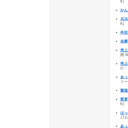
K)
かん
JC
K)
外注
在庫
売上
開 6
売上管
行・
あっく
リーな
製造
変更
K)
はっと
17公
あっ