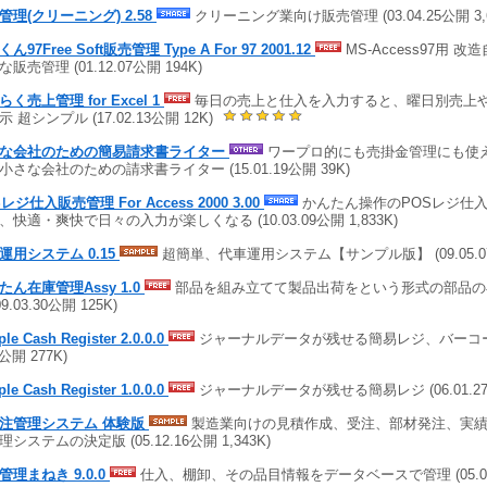
管理(クリーニング) 2.58
クリーニング業向け販売管理 (03.04.25公開 3,6
ん97Free Soft販売管理 Type A For 97 2001.12
MS-Access97用 
販売管理 (01.12.07公開 194K)
く売上管理 for Excel 1
毎日の売上と仕入を入力すると、曜日別売上
 超シンプル (17.02.13公開 12K)
な会社のための簡易請求書ライター
ワープロ的にも売掛金管理にも使える
小さな会社のための請求書ライター (15.01.19公開 39K)
レジ仕入販売管理 For Access 2000 3.00
かんたん操作のPOSレジ仕
、快適・爽快で日々の入力が楽しくなる (10.03.09公開 1,833K)
運用システム 0.15
超簡単、代車運用システム【サンプル版】 (09.05.07公
たん在庫管理Assy 1.0
部品を組み立てて製品出荷をという形式の部品の
09.03.30公開 125K)
le Cash Register 2.0.0.0
ジャーナルデータが残せる簡易レジ、バーコード対
0公開 277K)
le Cash Register 1.0.0.0
ジャーナルデータが残せる簡易レジ (06.01.27公
注管理システム 体験版
製造業向けの見積作成、受注、部材発注、実績
システムの決定版 (05.12.16公開 1,343K)
管理まねき 9.0.0
仕入、棚卸、その品目情報をデータベースで管理 (05.08.0