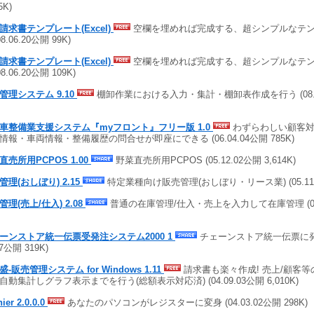
5K)
請求書テンプレート(Excel)
空欄を埋めれば完成する、超シンプルなテン
08.06.20公開 99K)
請求書テンプレート(Excel)
空欄を埋めれば完成する、超シンプルなテン
08.06.20公開 109K)
管理システム 9.10
棚卸作業における入力・集計・棚卸表作成を行う (08.06.
車整備業支援システム『myフロント』フリー版 1.0
わずらわしい顧客対
情報・車両情報・整備履歴の問合せが即座にできる (06.04.04公開 785K)
直売所用PCPOS 1.00
野菜直売所用PCPOS (05.12.02公開 3,614K)
管理(おしぼり) 2.15
特定業種向け販売管理(おしぼり・リース業) (05.11.22
管理(売上/仕入) 2.08
普通の在庫管理/仕入・売上を入力して在庫管理 (05.0
ーンストア統一伝票受発注システム2000 1
チェーンストア統一伝票に発行
07公開 319K)
-販売管理システム for Windows 1.11
請求書も楽々作成! 売上/顧客等
自動集計しグラフ表示までを行う(総額表示対応済) (04.09.03公開 6,010K)
ier 2.0.0.0
あなたのパソコンがレジスターに変身 (04.03.02公開 298K)