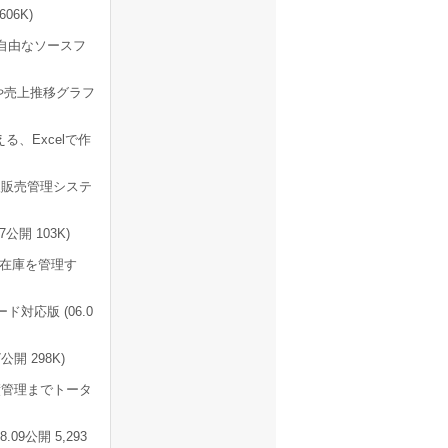
06K)
改造自由なソースフ
や売上推移グラフ
、Excelで作
入販売管理システ
開 103K)
在庫を管理す
応版 (06.0
開 298K)
管理までトータ
9公開 5,293