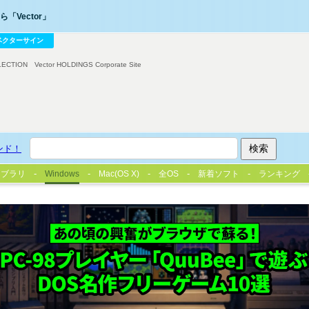
「Vector」
ベクターサイン
LECTION
Vector HOLDINGS Corporate Site
ンド！
イブラリ
Windows
Mac(OS X)
全OS
新着ソフト
ランキング