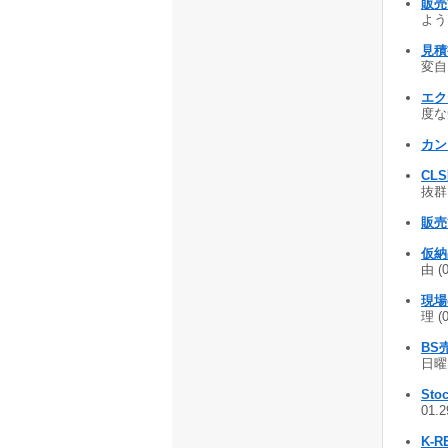
販売
よう 
見積
変自由
エク
度な
カン
CL
抜群 
販売管
仮納
由 (
現場
理 (
BS
日曜
Stoc
01.
K-R