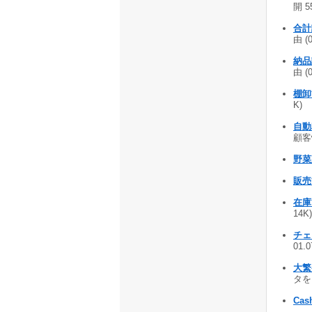
開 5
合計
由 (
納品
由 (
棚卸
K)
自動
顧客
野菜
販売
在庫
14K)
チェ
01.
大繁盛
タを
Cash