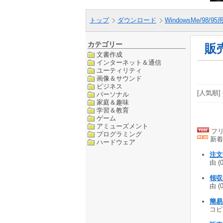
トップ
ダウンロード
WindowsMe/98/9
カテゴリー
販
文書作成
インターネット＆通信
ユーティリティ
画像＆サウンド
ビジネス
[人気順] 
パーソナル
家庭＆趣味
学習＆教育
ゲーム
アミューズメント
フリ
プログラミング
新着
ハードウェア
注文
由 (
領収
由 (
簡易P
コピ