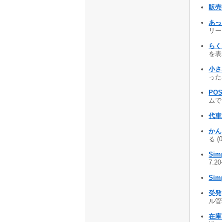
販売
あっく
リーな
らくら
を表示
小さ
った
POS
ムで
代車
かん
る (
Simp
7.2
Simp
受発
ル管理
在庫