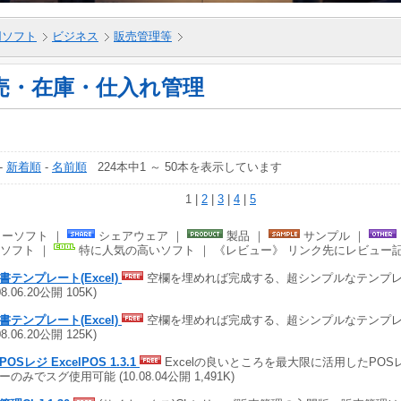
5用ソフト
ビジネス
販売管理等
売・在庫・仕入れ管理
-
新着順
-
名前順
224本中1 ～ 50本を表示しています
1 |
2
|
3
|
4
|
5
ーソフト ｜
シェアウェア ｜
製品 ｜
サンプル ｜
ソフト ｜
特に人気の高いソフト ｜ 《レビュー》 リンク先にレビュー
書テンプレート(Excel)
空欄を埋めれば完成する、超シンプルなテンプレ
08.06.20公開 105K)
書テンプレート(Excel)
空欄を埋めれば完成する、超シンプルなテンプレ
08.06.20公開 125K)
OSレジ ExcelPOS 1.3.1
Excelの良いところを最大限に活用したPOS
ーのみでスグ使用可能 (10.08.04公開 1,491K)