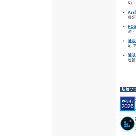
K)
Ass
種類の
POS
適・
通販
応 ア
通販
連携 
新着ソ