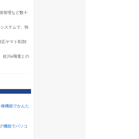
売掛管理など数十
理システムで、快
応ヤマトB2対
、佐川e飛電との
各種機能でかんた
ラグ機能でパソコ