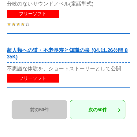
分岐のないサウンドノベル(童話型式)
フリーソフト
超人類への道・不老長寿と知識の泉 (04.11.26公開 8
35K)
不思議な体験を、ショートストーリーとして公開
フリーソフト
前の50件
次の50件