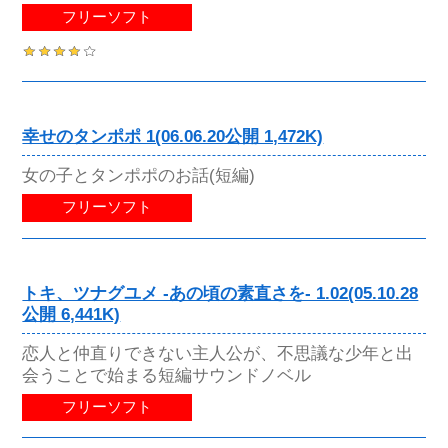
フリーソフト
幸せのタンポポ 1(06.06.20公開 1,472K)
女の子とタンポポのお話(短編)
フリーソフト
トキ、ツナグユメ -あの頃の素直さを- 1.02(05.10.28
公開 6,441K)
恋人と仲直りできない主人公が、不思議な少年と出
会うことで始まる短編サウンドノベル
フリーソフト