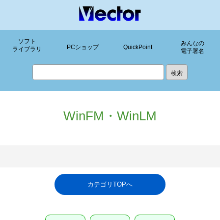
ソフト
みんなの
PCショップ
QuickPoint
ライブラリ
電子署名
WinFM・WinLM
カテゴリTOPへ