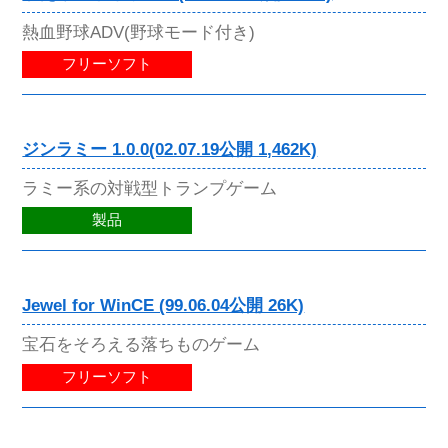
熱血野球ADV(野球モード付き)
フリーソフト
ジンラミー 1.0.0(02.07.19公開 1,462K)
ラミー系の対戦型トランプゲーム
製品
Jewel for WinCE (99.06.04公開 26K)
宝石をそろえる落ちものゲーム
フリーソフト