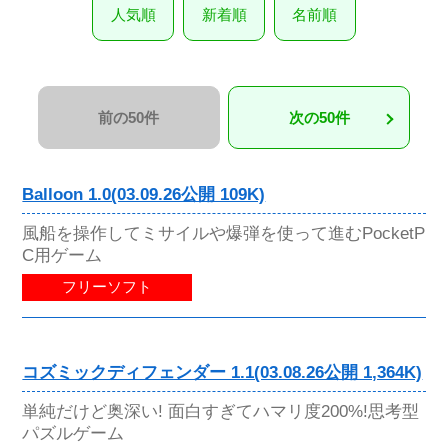
人気順
新着順
名前順
前の50件
次の50件
Balloon 1.0(03.09.26公開 109K)
風船を操作してミサイルや爆弾を使って進むPocketP
C用ゲーム
フリーソフト
コズミックディフェンダー 1.1(03.08.26公開 1,364K)
単純だけど奥深い! 面白すぎてハマリ度200%!思考型
パズルゲーム