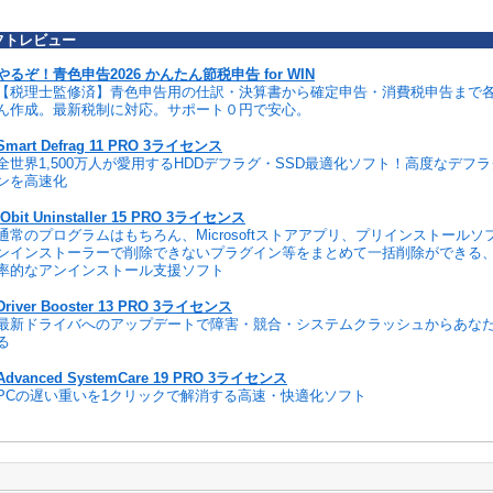
フトレビュー
やるぞ！青色申告2026 かんたん節税申告 for WIN
【税理士監修済】青色申告用の仕訳・決算書から確定申告・消費税申告まで
ん作成。最新税制に対応。サポート０円で安心。
Smart Defrag 11 PRO 3ライセンス
全世界1,500万人が愛用するHDDデフラグ・SSD最適化ソフト！高度なデフ
ンを高速化
IObit Uninstaller 15 PRO 3ライセンス
通常のプログラムはもちろん、Microsoftストアアプリ、プリインストール
ンインストーラーで削除できないプラグイン等をまとめて一括削除ができる
率的なアンインストール支援ソフト
Driver Booster 13 PRO 3ライセンス
最新ドライバへのアップデートで障害・競合・システムクラッシュからあな
る
Advanced SystemCare 19 PRO 3ライセンス
PCの遅い重いを1クリックで解消する高速・快適化ソフト