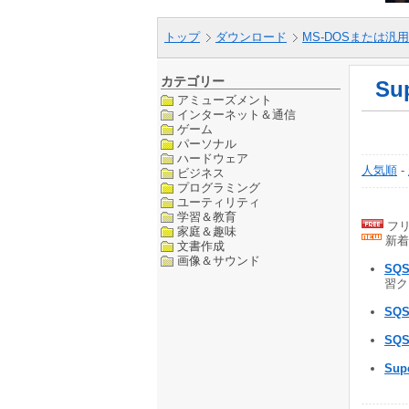
トップ
ダウンロード
MS-DOSまたは汎用
カテゴリー
Su
アミューズメント
インターネット＆通信
ゲーム
パーソナル
ハードウェア
人気順
-
ビジネス
プログラミング
ユーティリティ
学習＆教育
フリ
家庭＆趣味
新着
文書作成
画像＆サウンド
SQ
習クイ
SQ
SQ
Sup