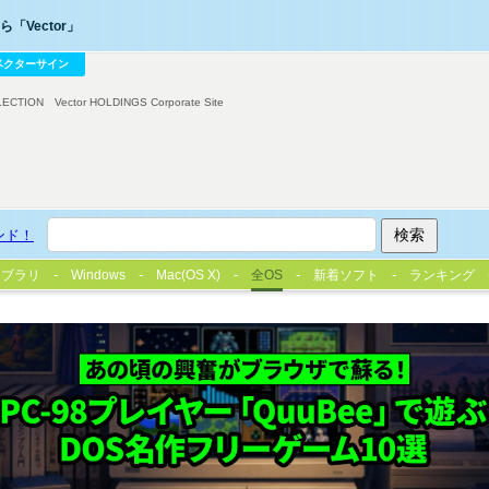
「Vector」
ベクターサイン
LECTION
Vector HOLDINGS Corporate Site
ンド！
イブラリ
Windows
Mac(OS X)
全OS
新着ソフト
ランキング