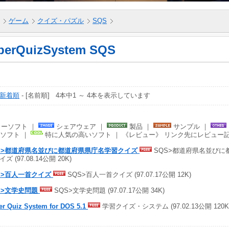
ゲーム
クイズ・パズル
SQS
perQuizSystem SQS
新着順
- [名前順] 4本中1 ～ 4本を表示しています
ーソフト ｜
シェアウェア ｜
製品 ｜
サンプル ｜
ソフト ｜
特に人気の高いソフト ｜ 《レビュー》 リンク先にレビュー
S>都道府県名並びに都道府県県庁名学習クイズ
SQS>都道府県名並びに
ズ (97.08.14公開 20K)
S>百人一首クイズ
SQS>百人一首クイズ (97.07.17公開 12K)
S>文学史問題
SQS>文学史問題 (97.07.17公開 34K)
er Quiz System for DOS 5.1
学習クイズ・システム (97.02.13公開 120K