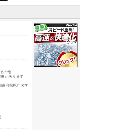
その他
記事があります
都道府県県庁名学
)