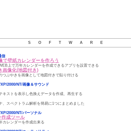
S O F T W A R E
通信
画像で壁紙カレンダーを作ろう
WEB上で万年カレンダーを作成できるアプリを設置できる
ぶやき画像化(地図付き)
terのつぶやきを画像として地図付きで貼り付ける
sta/XP/2000/NT/画像＆サウンド
テキストを表示し色換えデータを作成、再生する
ナ、スペクトラム解析を簡易に1つにまとめました
sta/XP/2000/NT/パーソナル
ー作成ツール
年カレンダーを作成出来る