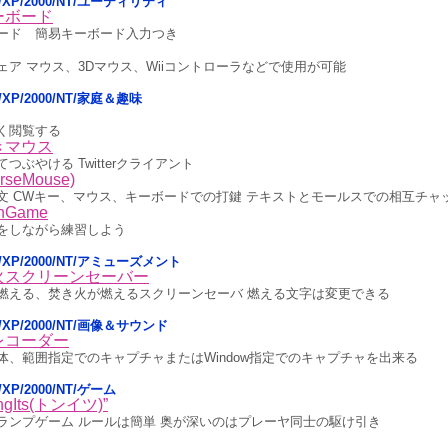
sta/XP/2000/NT/ユーティリティ
ーボード
ード 簡易キーボード入力つき
ア マウス、3Dマウス、Wiiコントローラなどで使用が可能
sta/XP/2000/NT/家庭＆趣味
く閲覧する
きマウス
ぶやける Twitterクライアント
eMouse)
文 CWキー、マウス、キーボードでの打鍵 テキストとモールスでの相互チャ
Game
をしながら練習しよう
ista/XP/2000/NT/アミューズメント
火スクリーンセーバー
燃える、焚き火が燃えるスクリーンセーバ 燃える文字は変更できる
sta/XP/2000/NT/画像＆サウンド
レコーダー
体、範囲指定でのキャプチャまたはWindow指定でのキャプチャを出来る
ta/XP/2000/NT/ゲーム
Its(トンイツ)”
ランプゲーム ルールは簡単 奥が深いのはプレーヤ同士の駆け引き