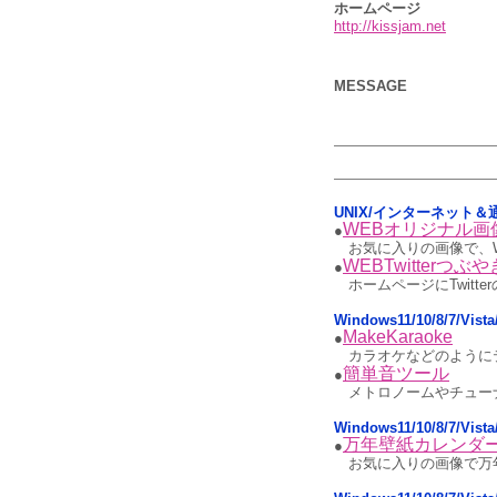
ホームページ
http://kissjam.net
MESSAGE
UNIX/インターネット＆
WEBオリジナル
●
お気に入りの画像で、
WEBTwitterつ
●
ホームページにTwit
Windows11/10/8/7/Vi
MakeKaraoke
●
カラオケなどのように
簡単音ツール
●
メトロノームやチュー
Windows11/10/8/7/Vi
万年壁紙カレンダ
●
お気に入りの画像で万