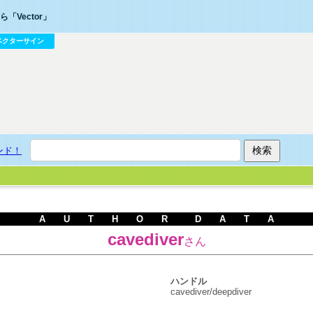
「Vector」
ベクターサイン
ンド！
A U T H O R D A T A
cavediver
さん
ハンドル
cavediver/deepdiver