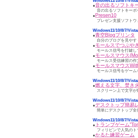
Windows11/10/8/7/Vi
音の出るソフトキ
●
音の出るソフトキーボ
Presen10
●
プレゼン支援ソフトウェ
Windows11/10/8/7/Vi
青空Blogプリンタ
●
自分のブログを見やす
モールスでつぶや
●
モールス信号を打鍵してつ
モールスマウス(Mors
●
モールス受信練習の作
モールスマウスWith
●
モールス信号をゲーム
Windows11/10/8/7/V
燃える文字、焚き
●
スクリーン上で文字が
Windows11/10/8/7/Vi
デスクトップ簡易
●
簡単にデスクトップ全
Windows11/10/8/7/Vis
トランプゲーム”Tong
●
フィリピンで人気のト
かるた練習ゲーム
●