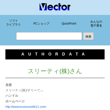
ソフト
みんなの
PCショップ
QuickPoint
ライブラリ
電子署名
AUTHORDATA
スリーティ(株)さん
名前
スリーティ(株)/すりーてぃ
ハンドル
ホームページ
http://www.businesslife21.com/