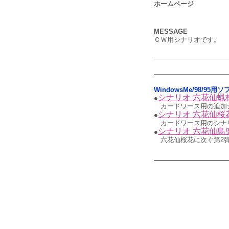
ホームページ
MESSAGE
ＣＷ用シナリオです。
WindowsMe/98/95用
シナリオ 六花仙蝋
●
カードワース用の追加
シナリオ 六花仙桜
●
カードワース用のシナ
シナリオ 六花仙鳥
●
六花仙桜花に次ぐ第2