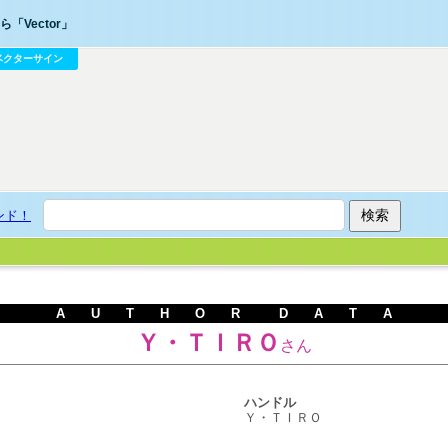
「Vector」
ベクターサイン
ンド！
A U T H O R D A T A
Ｙ・ＴＩＲＯ
さん
ハンドル
Ｙ・ＴＩＲＯ