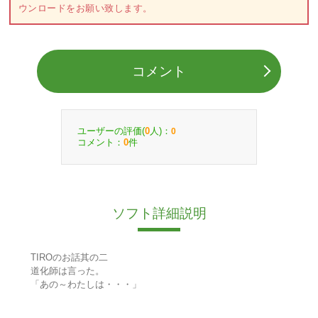
ウンロードをお願い致します。
コメント
ユーザーの評価(
人)：
0
0
コメント：
件
0
ソフト詳細説明
TIROのお話其の二
道化師は言った。
「あの～わたしは・・・」