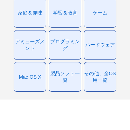
家庭＆趣味
学習＆教育
ゲーム
アミューズメ
プログラミン
ハードウェア
ント
グ
製品ソフト一
その他、全OS
Mac OS X
覧
用一覧