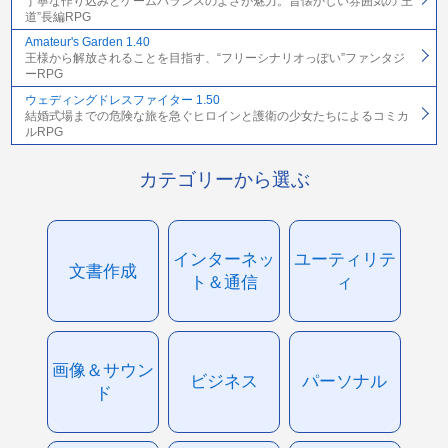
丁寧な作り込みとゲームバランスのよさが魅力。昔懐かしい雰囲気の“王
道”長編RPG
Amateur's Garden 1.40
王様から解放されることを目指す、“フリーシナリオっぽい”ファンタジ
ーRPG
ウェディングドレスファイター 1.50
結婚式場までの危険な旅を急ぐヒロインと護衛の少女たちによるコミカ
ルRPG
カテゴリーから選ぶ
インターネッ
ユーティリテ
文書作成
ト＆通信
ィ
画像＆サウン
ビジネス
パーソナル
ド