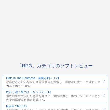
「RPG」カテゴリのソフトレビュー
Gate In The Darkness～逢魔が刻～ 1.21
悪霊などと戦いながら幽霊屋敷内を探索し、屋敷から脱出・生還するオ
カルトホラーRPG
終わり逝く星のクドリャフカ 1.13
最終戦争で荒廃した惑星を舞台に、隻腕の男と一体のアンドロイドとが
約束の場所を目指す短編RPG
Mystic Star 1.12