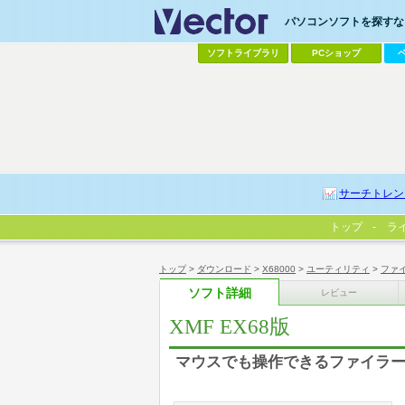
パソコンソフトを探すなら
ソフトライブラリ
PCショップ
サーチトレン
トップ
ラ
トップ
>
ダウンロード
>
X68000
>
ユーティリティ
>
ファ
ソフト詳細
レビュー
XMF EX68版
マウスでも操作できるファイラー「