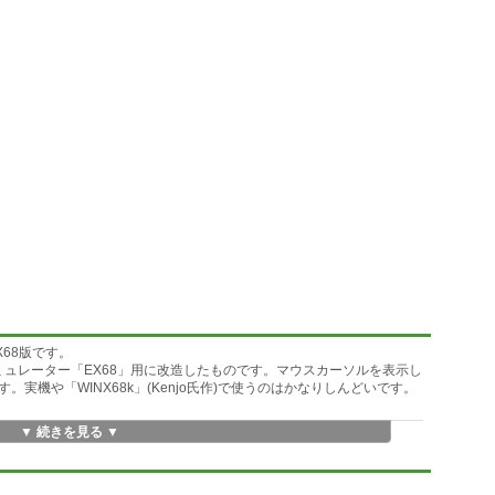
68版です。
X68000エミュレーター「EX68」用に改造したものです。マウスカーソルを表示し
実機や「WINX68k」(Kenjo氏作)で使うのはかなりしんどいです。
▼ 続きを見る ▼
マウスでも操作できる
語メッセージ(一部除く)