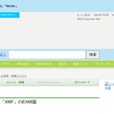
「Vector」
ベクターサイン
ちょい読み!
SELECTION
V
NGS Corporate Site
ド！
イブラリ
Windows
Mac(OS X)
全OS
新着ソフト
ランキング
イル管理
>
各種ファイラ
コメント・評価
スクリーンショット
ダウンロード
XMF」のEX68版