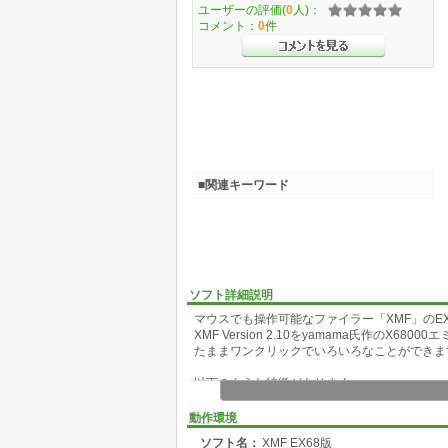
ユーザーの評価(
0
人)：
コメント：
0
件
■関連キーワード
ソフト詳細説明
マウスでも操作可能なファイラー「XMF」のEX
XMF Version 2.10をyamama氏作の
たままワンクリックでいろいろなことができます。
以下のような特徴があります。
1)文字入力が必要なところ以外は、ほとんど
動作環境
2)見やすい1行20ドット表示&枠付き
ソフト名：
XMF EX68版
3)メッセージは24ドット文字使用&オール日本