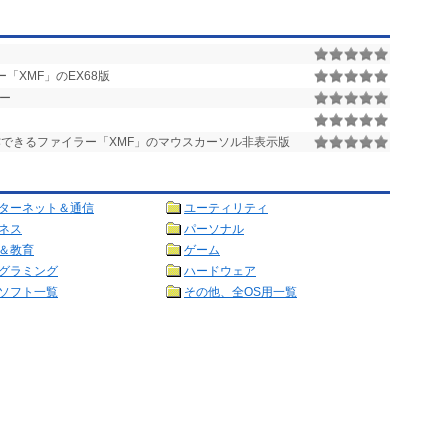
XMF」のEX68版
ー
できるファイラー「XMF」のマウスカーソル非表示版
ターネット＆通信
ユーティリティ
ネス
パーソナル
＆教育
ゲーム
グラミング
ハードウェア
ソフト一覧
その他、全OS用一覧