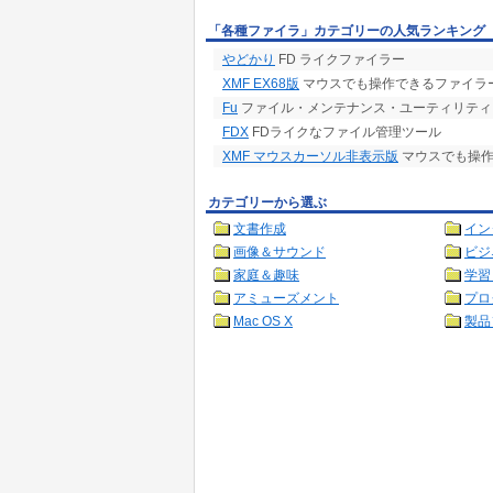
「各種ファイラ」カテゴリーの人気ランキング
やどかり
FD ライクファイラー
XMF EX68版
マウスでも操作できるファイラー「
Fu
ファイル・メンテナンス・ユーティリティ
FDX
FDライクなファイル管理ツール
XMF マウスカーソル非表示版
マウスでも操作
カテゴリーから選ぶ
文書作成
イン
画像＆サウンド
ビジ
家庭＆趣味
学習
アミューズメント
プロ
Mac OS X
製品