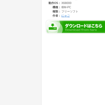
動作OS：
X68000
4)1.5画面ファイラー(メインとサブの二つの
5)コンフィグファイルを作成する必要がない。
機種：
IBM-PC
6)グラフィック画面を半分の明るさで表示し、
種類：
フリーソフト
外あり)グラフィックを扱うのに便利
作者：
にゃご
7)マウスでも操作できるテキストビュアー内蔵
8)128ヶの登録されたプログラムを一発で起
9)128ヶの登録されたパス名(ファイル名含