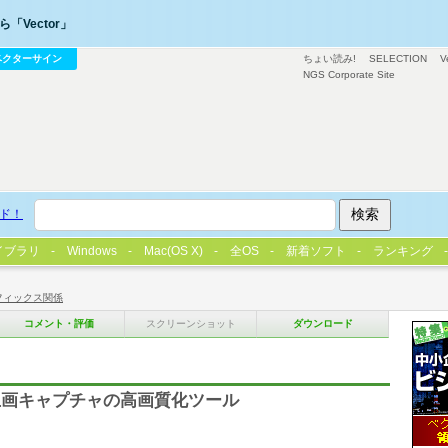
「Vector」
ベクターサイン
ちょい読み!
SELECTION
V
NGS Corporate Site
ド！
イブラリ
Windows
Mac(OS X)
全OS
新着ソフト
ランキング
フィックス関係
コメント・評価
スクリーンショット
ダウンロード
止画キャプチャの高画質化ツール