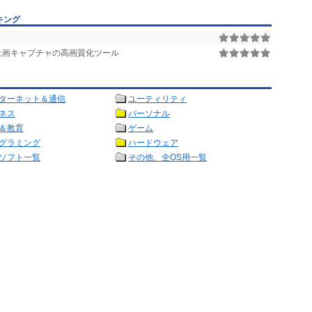
キング
止画キャプチャの高画質化ツール
ターネット＆通信
ユーティリティ
ネス
パーソナル
＆教育
ゲーム
グラミング
ハードウェア
ソフト一覧
その他、全OS用一覧