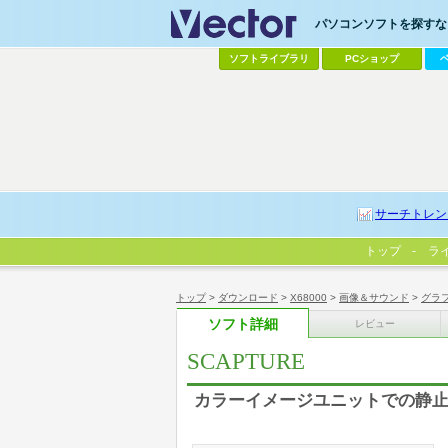
パソコンソフトを探すなら
ソフトライブラリ
PCショップ
サーチトレン
トップ
ラ
トップ
>
ダウンロード
>
X68000
>
画像＆サウンド
>
グラ
ソフト詳細
レビュー
SCAPTURE
カラーイメージユニットでの静