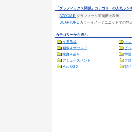
「グラフィックス関係」カテゴリーの人気ラン
AZOOM.R
グラフィック画面拡大表示
SCAPTURE
カラーイメージユニットでの静
カテゴリーから選ぶ
文書作成
イン
画像＆サウンド
ビジ
家庭＆趣味
学習
アミューズメント
プロ
Mac OS X
製品