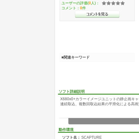
ユーザーの評価(
0
人)：
コメント：
0
件
■関連キーワード
ソフト詳細説明
X680x0+カラーイメージユニットの静止画キ
連続取込、複数回取込結果の平滑化による高画
動作環境
ソフト名：
SCAPTURE