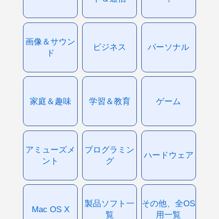
画像＆サウン
ビジネス
パーソナル
ド
家庭＆趣味
学習＆教育
ゲーム
アミューズメ
プログラミン
ハードウェア
ント
グ
製品ソフト一
その他、全OS
Mac OS X
覧
用一覧