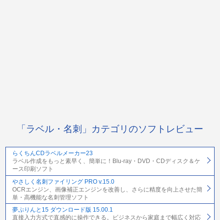
「ラベル・名刺」カテゴリのソフトレビュー
らくちんCDラベルメーカー23
ラベル作成をもっと素早く、簡単に！Blu-ray・DVD・CDディスク＆ケ
ース印刷ソフト
やさしく名刺ファイリング PRO v.15.0
OCRエンジン、画像補正エンジンを改善し、さらに精度を向上させた簡
単・高機能な名刺管理ソフト
夢ぷりんと15 ダウンロード版 15.00.1
直接入力方式で直感的に操作できる。ビジネスから家庭まで幅広く対応