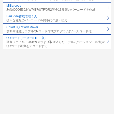
MiBarcode
JAN/CODE39/NW7/ITF/UTF/QR2等全13種類のバーコードを作成
BarCode作成管理くん
様々な種類のバーコードを簡単に作成・出力
ColorfulQRCodeMaker
無料高性能カラフルQRコード作成プログラム(ソースコード付)
QRコードリーダー(FREE版)
画像ファイル・USBカメラより取り込んだモデル2(バージョン1-40迄)の
QRコード画像をデコードする