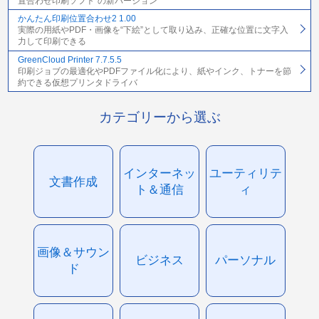
置合わせ印刷ソフト”の新バージョン
かんたん印刷位置合わせ2 1.00
実際の用紙やPDF・画像を“下絵”として取り込み、正確な位置に文字入
力して印刷できる
GreenCloud Printer 7.7.5.5
印刷ジョブの最適化やPDFファイル化により、紙やインク、トナーを節
約できる仮想プリンタドライバ
カテゴリーから選ぶ
インターネッ
ユーティリテ
文書作成
ト＆通信
ィ
画像＆サウン
ビジネス
パーソナル
ド