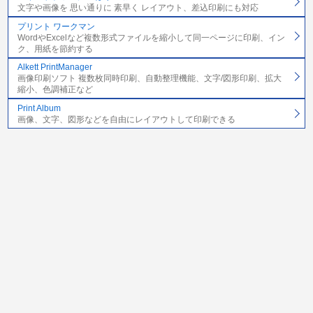
文字や画像を 思い通りに 素早く レイアウト、差込印刷にも対応
プリント ワークマン
WordやExcelなど複数形式ファイルを縮小して同一ページに印刷、イン
ク、用紙を節約する
Alkett PrintManager
画像印刷ソフト 複数枚同時印刷、自動整理機能、文字/図形印刷、拡大
縮小、色調補正など
Print Album
画像、文字、図形などを自由にレイアウトして印刷できる