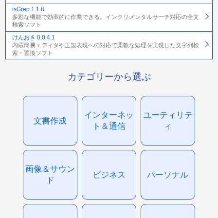
isGrep 1.1.8
多彩な機能で効率的に作業できる。インクリメンタルサーチ対応の全文
検索ソフト
けんおき 0.0.4.1
内蔵簡易エディタや正規表現への対応で柔軟な処理を実現した文字列検
索・置換ソフト
カテゴリーから選ぶ
インターネッ
ユーティリテ
文書作成
ト＆通信
ィ
画像＆サウン
ビジネス
パーソナル
ド