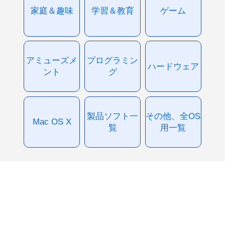
家庭＆趣味
学習＆教育
ゲーム
アミューズメ
プログラミン
ハードウェア
ント
グ
製品ソフト一
その他、全OS
Mac OS X
覧
用一覧