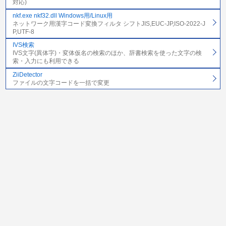
対応)
nkf.exe nkf32.dll Windows用/Linux用
ネットワーク用漢字コード変換フィルタ シフトJIS,EUC-JP,ISO-2022-J
P,UTF-8
IVS検索
IVS文字(異体字)・変体仮名の検索のほか、辞書検索を使った文字の検
索・入力にも利用できる
ZiiDetector
ファイルの文字コードを一括で変更