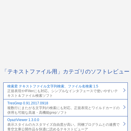
「テキストファイル用」カテゴリのソフトレビュー
検索君 テキストファイル文字列検索、ファイル名検索 1.5
正規表現やIFilterにも対応。シンプルなインタフェースで使いやすいテ
キスト＆ファイル検索ソフト
TresGrep 0.91.2017.0918
複数行にまたがる文字列の検索にも対応。正規表現とワイルドカードの
併用も可能な高速・高機能grepソフト
OyaziViewer 1.3.0.0
表示スタイルのカスタマイズ自由度が高い。同梱プログラムとの連携で
青空文庫公開作品を快適に読めるテキストビューア