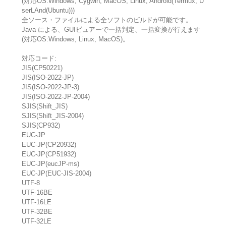
(対応OS:Windows, Cygwin, MacOS, Linux, Android(Termux, U
serLAnd(Ubuntu)))
全ソース・ファイルによる全ソフトのビルドが可能です。
Java による、GUIビュアーで一括判定、一括変換が行えます
(対応OS:Windows, Linux, MacOS)。
対応コード:
JIS(CP50221)
JIS(ISO-2022-JP)
JIS(ISO-2022-JP-3)
JIS(ISO-2022-JP-2004)
SJIS(Shift_JIS)
SJIS(Shift_JIS-2004)
SJIS(CP932)
EUC-JP
EUC-JP(CP20932)
EUC-JP(CP51932)
EUC-JP(eucJP-ms)
EUC-JP(EUC-JIS-2004)
UTF-8
UTF-16BE
UTF-16LE
UTF-32BE
UTF-32LE