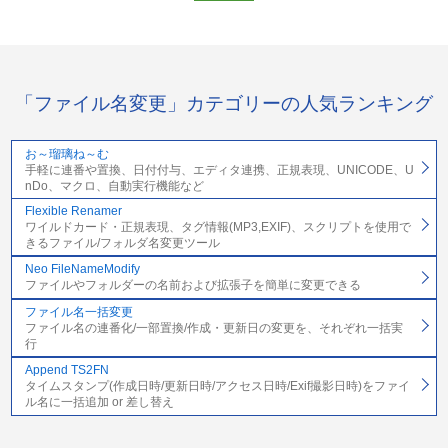
「ファイル名変更」カテゴリーの人気ランキング
お～瑠璃ね～む
手軽に連番や置換、日付付与、エディタ連携、正規表現、UNICODE、U
nDo、マクロ、自動実行機能など
Flexible Renamer
ワイルドカード・正規表現、タグ情報(MP3,EXIF)、スクリプトを使用で
きるファイル/フォルダ名変更ツール
Neo FileNameModify
ファイルやフォルダーの名前および拡張子を簡単に変更できる
ファイル名一括変更
ファイル名の連番化/一部置換/作成・更新日の変更を、それぞれ一括実
行
Append TS2FN
タイムスタンプ(作成日時/更新日時/アクセス日時/Exif撮影日時)をファイ
ル名に一括追加 or 差し替え