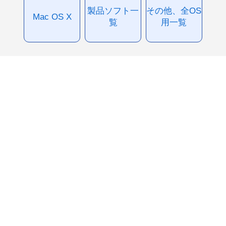
製品ソフト一
その他、全OS
Mac OS X
覧
用一覧