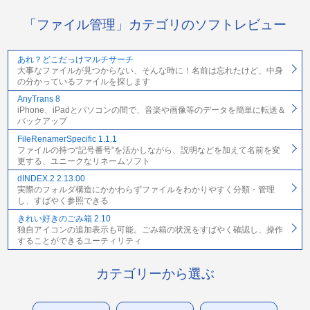
「ファイル管理」カテゴリのソフトレビュー
あれ？どこだっけマルチサーチ
大事なファイルが見つからない、そんな時に！名前は忘れたけど、中身
の分かっているファイルを探します
AnyTrans 8
iPhone、iPadとパソコンの間で、音楽や画像等のデータを簡単に転送＆
バックアップ
FileRenamerSpecific 1.1.1
ファイルの持つ“記号番号”を活かしながら、説明などを加えて名前を変
更する、ユニークなリネームソフト
dINDEX.2 2.13.00
実際のフォルダ構造にかかわらずファイルをわかりやすく分類・管理
し、すばやく参照できる
きれい好きのごみ箱 2.10
独自アイコンの追加表示も可能。ごみ箱の状況をすばやく確認し、操作
することができるユーティリティ
カテゴリーから選ぶ