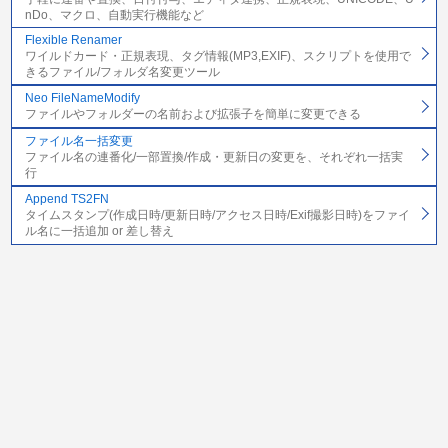
nDo、マクロ、自動実行機能など
Flexible Renamer
ワイルドカード・正規表現、タグ情報(MP3,EXIF)、スクリプトを使用で
きるファイル/フォルダ名変更ツール
Neo FileNameModify
ファイルやフォルダーの名前および拡張子を簡単に変更できる
ファイル名一括変更
ファイル名の連番化/一部置換/作成・更新日の変更を、それぞれ一括実
行
Append TS2FN
タイムスタンプ(作成日時/更新日時/アクセス日時/Exif撮影日時)をファイ
ル名に一括追加 or 差し替え