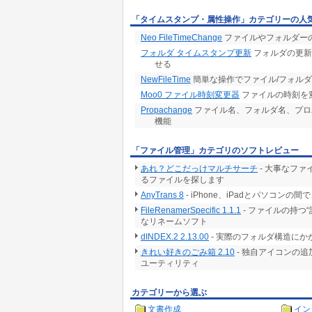
「タイムスタンプ・属性操作」カテゴリーの人
Neo FileTimeChange
ファイルやフォルダー
フォルダ タイムスタンプ更新
フォルダの更新
せる
NewFileTime
簡単な操作でファイル/フォル
Moo0 ファイル時刻変更器
ファイルの時刻を
Propachange
ファイル名、フォルダ名、プロパティ
機能
「ファイル管理」カテゴリのソフトレビュー
あれ？どこだっけマルチサーチ
- 大事なフ
るファイルを探します
AnyTrans 8
- iPhone、iPadとパソコ
FileRenamerSpecific 1.1.1
- ファイルの持つ
なリネームソフト
dINDEX.2 2.13.00
- 実際のフォルダ構造に
きれい好きのごみ箱 2.10
- 独自アイコンの
ユーティリティ
カテゴリーから選ぶ
文書作成
イン