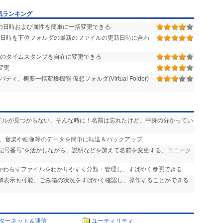
気ランキング
の日時および属性を簡単に一括変更できる
日時を下位フォルダの最新のファイルの更新日時に合わ
ダのタイムスタンプを自在に変更できる
変更
、概要一括変換機能 仮想フォルダ(Virtual Folder)
ァイルが見つからない、そんな時に！名前は忘れたけど、中身の分かってい
ンの間で、音楽や画像等のデータを簡単に転送＆バックアップ
“記号番号”を活かしながら、説明などを加えて名前を変更する、ユニーク
かかわらずファイルをわかりやすく分類・管理し、すばやく参照できる
追加表示も可能。ごみ箱の状況をすばやく確認し、操作することができる
ターネット＆通信
ユーティリティ