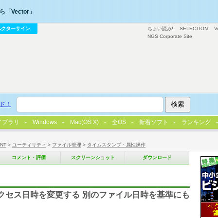
「Vector」
ベクターサイン
ちょい読み!
SELECTION
V
NGS Corporate Site
ド！
イブラリ
Windows
Mac(OS X)
全OS
新着ソフト
ランキング
/NT
>
ユーティリティ
>
ファイル管理
>
タイムスタンプ・属性操作
コメント・評価
スクリーンショット
ダウンロード
アクセス日時を変更する 別のファイル日時を基準にも