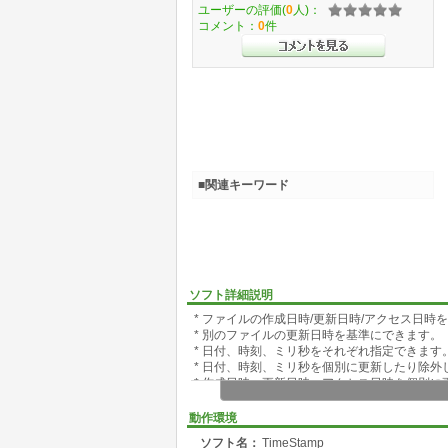
ユーザーの評価(
0
人)：
コメント：
0
件
■関連キーワード
ソフト詳細説明
* ファイルの作成日時/更新日時/アクセス日時
* 別のファイルの更新日時を基準にできます。
* 日付、時刻、ミリ秒をそれぞれ指定できます
* 日付、時刻、ミリ秒を個別に更新したり除外
* 作成日時、更新日時、アクセス日時を個別に
* 画面の表示フォントを変更できます。
動作環境
ソフト名：
TimeStamp