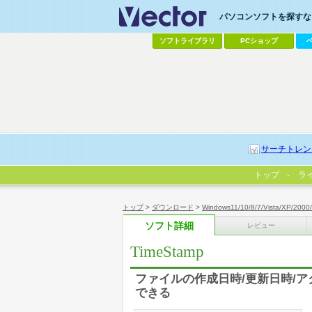
パソコンソフトを探すなら
ソフトライブラリ
PCショップ
サーチトレン
トップ
ラ
トップ
>
ダウンロード
>
Windows11/10/8/7/Vista/XP/2000
ソフト詳細
レビュー
TimeStamp
ファイルの作成日時/更新日時/
できる