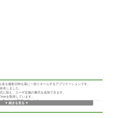
のファイル名を撮影日時を基に一括リネームするアプリケーションです。
Me"と命名しました。
式に加え、ユーザ定義の書式を追加できます。
nTimeを取得しています。
imeOriginalを取得しています。
▼ 続きを見る ▼
動画ファイルを主な対象にしており、ライブフォトの静止画/movペアを考慮し