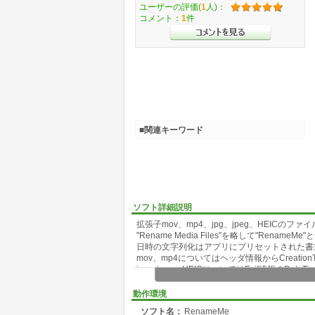
ユーザーの評価(
1
人)：
コメント：
1
件
■関連キーワード
ソフト詳細説明
拡張子mov、mp4、jpg、jpeg、HEIC
"Rename Media Files"を略して"Rename
日時の文字列化はアプリにプリセットされた書
mov、mp4についてはヘッダ情報からCreatio
jpg、jpeg、HEICについてはExif情報のDateT
iPhoneからWindowsにコピーした写真、
ています。
動作環境
ソフト名：
RenameMe