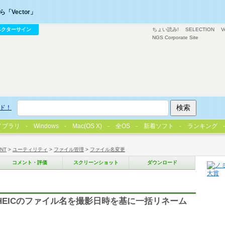
「Vector」
ベクターサイン
ちょい読み!
SELECTION
V
NGS Corporate Site
ド！
イブラリ
Windows
Mac(OS X)
全OS
新着ソフト
ランキング
/NT
>
ユーティリティ
>
ファイル管理
>
ファイル名変更
コメント・評価
スクリーンショット
ダウンロード
eg、HEICのファイル名を撮影日時を基に一括リネーム