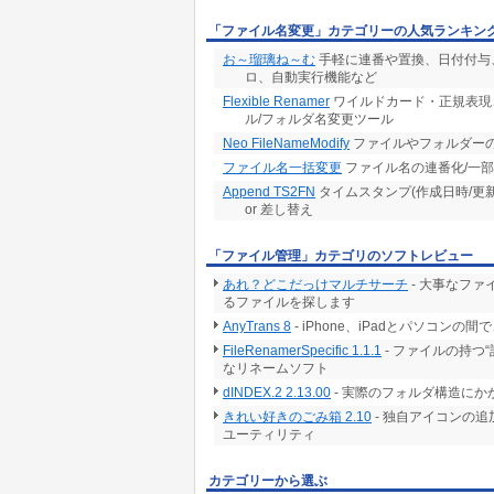
「ファイル名変更」カテゴリーの人気ランキン
お～瑠璃ね～む
手軽に連番や置換、日付付与、
ロ、自動実行機能など
Flexible Renamer
ワイルドカード・正規表現、
ル/フォルダ名変更ツール
Neo FileNameModify
ファイルやフォルダー
ファイル名一括変更
ファイル名の連番化/一
Append TS2FN
タイムスタンプ(作成日時/更新
or 差し替え
「ファイル管理」カテゴリのソフトレビュー
あれ？どこだっけマルチサーチ
- 大事なフ
るファイルを探します
AnyTrans 8
- iPhone、iPadとパソコ
FileRenamerSpecific 1.1.1
- ファイルの持つ
なリネームソフト
dINDEX.2 2.13.00
- 実際のフォルダ構造に
きれい好きのごみ箱 2.10
- 独自アイコンの
ユーティリティ
カテゴリーから選ぶ