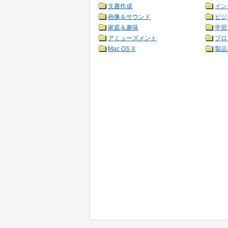
文書作成
イン
画像＆サウンド
ビジ
家庭＆趣味
学習
アミューズメント
プロ
Mac OS X
製品