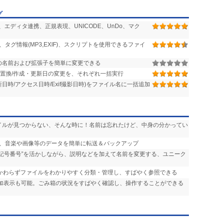
グ
エディタ連携、正規表現、UNICODE、UnDo、マク
タグ情報(MP3,EXIF)、スクリプトを使用できるファイ
の名前および拡張子を簡単に変更できる
部置換/作成・更新日の変更を、それぞれ一括実行
日時/アクセス日時/Exif撮影日時)をファイル名に一括追加
ァイルが見つからない、そんな時に！名前は忘れたけど、中身の分かってい
ンの間で、音楽や画像等のデータを簡単に転送＆バックアップ
“記号番号”を活かしながら、説明などを加えて名前を変更する、ユニーク
かかわらずファイルをわかりやすく分類・管理し、すばやく参照できる
追加表示も可能。ごみ箱の状況をすばやく確認し、操作することができる