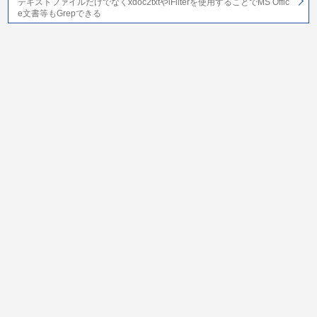
テキストファイルだけでなくxdoc2txtやiFilterを使用することでMS Offic
e文書等もGrepできる