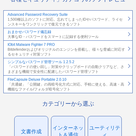
Advanced Password Recovery Suite
1,500種以上のソフトに対応。忘れてしまったIDやパスワード、ライセ
ンスキーをワンクリックで復元できるソフト
おまかせパスワード備忘録
大事なID・パスワードをスマートに記録する便利ツール
IObit Malware Fighter 7 PRO
Bitdefenderおよびオリジナルのエンジンを搭載し、様々な脅威に対応す
るセキュリティ対策ソフト
シンプルなパスワード管理ツール 1.2.5.2
「パスワードの使い回し」対策やクリップボードの自動クリアなど、さ
まざまな機能で安全性に配慮したパスワード管理ソフト
FileCapsule Deluxe Portable 2.0.10
「共通鍵」「公開鍵」の両暗号化方式に対応。手軽に使える、高速・高
機能なファイル/フォルダ暗号化ソフト
カテゴリーから選ぶ
インターネッ
ユーティリテ
文書作成
ト＆通信
ィ