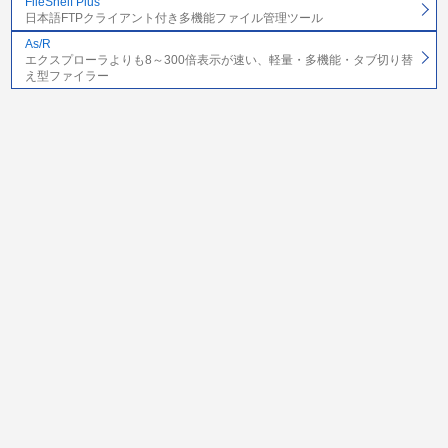
FileShelf Plus
日本語FTPクライアント付き多機能ファイル管理ツール
As/R
エクスプローラよりも8～300倍表示が速い、軽量・多機能・タブ切り替
え型ファイラー