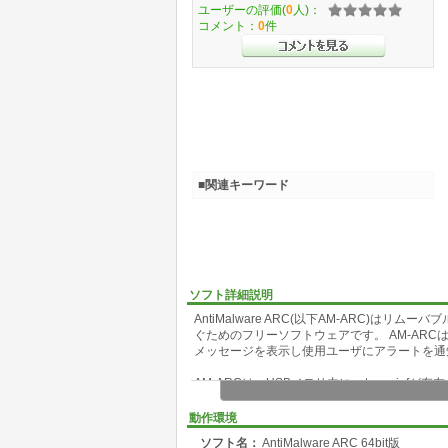
ユーザーの評価(
0
人)：
コメント：
0
件
■関連キーワード
ソフト詳細説明
AntiMalware ARC(以下AM-ARC)はリ
ぐためのフリーソフトウェアです。 AM-ARC
メッセージを表示し使用ユーザにアラートを通
AM-ARCは、USBメモリ内にautorun.inf
あるかのチェックは行いません。
※本ソフトウェアはフリーツールです。サポー
動作環境
ソフト名：
AntiMalware ARC 64bit版
対応OS :Windows Vista, 7 (64bit)