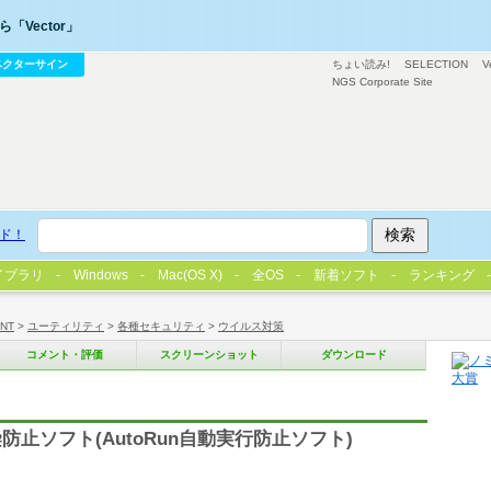
「Vector」
ベクターサイン
ちょい読み!
SELECTION
V
NGS Corporate Site
ド！
イブラリ
Windows
Mac(OS X)
全OS
新着ソフト
ランキング
/NT
>
ユーティリティ
>
各種セキュリティ
>
ウイルス対策
コメント・評価
スクリーンショット
ダウンロード
止ソフト(AutoRun自動実行防止ソフト)