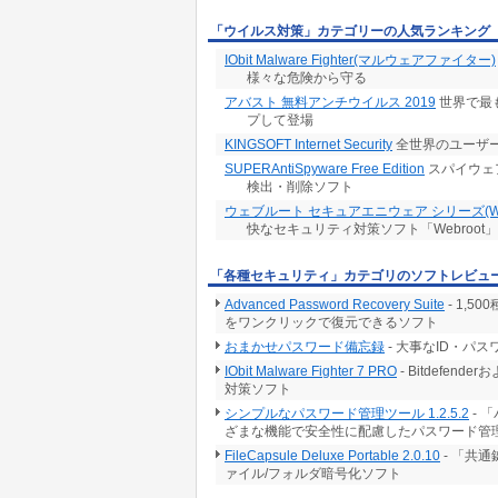
「ウイルス対策」カテゴリーの人気ランキング
IObit Malware Fighter(マルウェアファイター)
様々な危険から守る
アバスト 無料アンチウイルス 2019
世界で最
プして登場
KINGSOFT Internet Security
全世界のユーザー
SUPERAntiSpyware Free Edition
スパイウェ
検出・削除ソフト
ウェブルート セキュアエニウェア シリーズ(Win
快なセキュリティ対策ソフト「Webroot
「各種セキュリティ」カテゴリのソフトレビュ
Advanced Password Recovery Suite
- 1,
をワンクリックで復元できるソフト
おまかせパスワード備忘録
- 大事なID・パ
IObit Malware Fighter 7 PRO
- Bitdef
対策ソフト
シンプルなパスワード管理ツール 1.2.5.2
- 
ざまな機能で安全性に配慮したパスワード管
FileCapsule Deluxe Portable 2.0.10
- 「共
ァイル/フォルダ暗号化ソフト