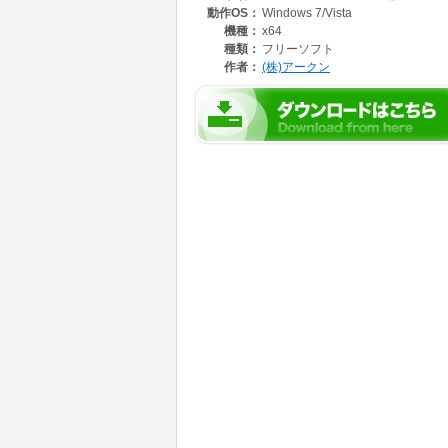
動作OS：
Windows 7/Vista
ハードディスク :5MB以上
AutoRun検知メディア :USBメモリ,SDカ
機種：
x64
種類：
フリーソフト
現バージョンは"1.1.0.1"です。過去のバ
作者：
(株)アークン
とをお勧めします。