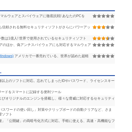
マルウェアとスパイウェアに徹底抗戦! あなたのPCを
も信頼される無料セキュリティソフトがさらにパワーアッ
数は1億人! 世界で使用されているセキュリティソフト
アのほか、偽アンチスパイウェアにも対応するマルウェア
dows)
アメリカで一番売れている、世界が認めた超軽
」
ー
500種以上のソフトに対応。忘れてしまったIDやパスワード、ライセンスキー
スワードをスマートに記録する便利ツール
enderおよびオリジナルのエンジンを搭載し、様々な脅威に対応するセキュリティ
「パスワードの使い回し」対策やクリップボードの自動クリアなど、さま
理ソフト
通鍵」「公開鍵」の両暗号化方式に対応。手軽に使える、高速・高機能なフ