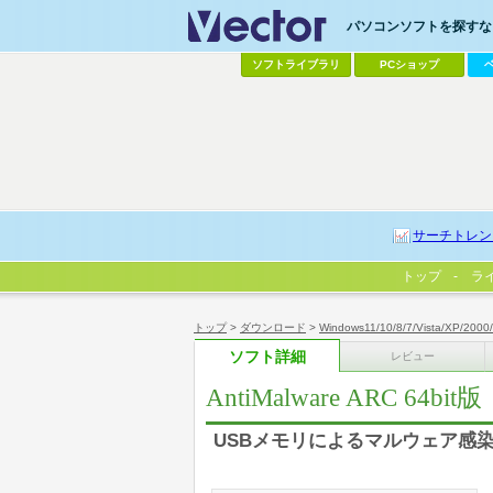
パソコンソフトを探すなら
ソフトライブラリ
PCショップ
サーチトレン
トップ
ラ
トップ
>
ダウンロード
>
Windows11/10/8/7/Vista/XP/2000
ソフト詳細
レビュー
AntiMalware ARC 64bit版
USBメモリによるマルウェア感染防