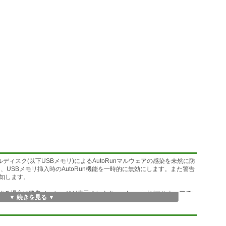
ムーバブルディスク(以下USBメモリ)によるAutoRunマルウェアの感染を未然に防
は、USBメモリ挿入時のAutoRun機能を一時的に無効にします。また警告
知します。
が存在する場合に警告メッセージが表示されます。autorun.infがマルウェアで
▼ 続きを見る ▼
トは対象外になります。