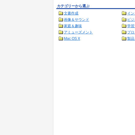
カテゴリーから選ぶ
文書作成
イン
画像＆サウンド
ビジ
家庭＆趣味
学習
アミューズメント
プロ
Mac OS X
製品