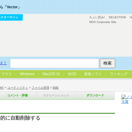
「Vector」
ベクターサイン
ちょい読み!
SELECTION
V
NGS Corporate Site
ド！
イブラリ
Windows
Mac(OS X)
全OS
新着ソフト
ランキング
/NT
>
ユーティリティ
>
ファイル管理
>
削除
コメント・評価
スクリーンショット
ダウンロード
期的に自動削除する