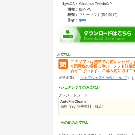
動作OS：
Windows 7/Vista/XP
機種：
IBM-PC
種類：
フリーソフト(寄付歓迎)
作者：
gaia
お支払い
このソフトは無料でお使いいただけ
※消費税の増税に伴い、ソフト詳細
合がございます。ご購入前に必ずご
※送金前に「
シェアウェアの送金について
」を
シェアレジでのお支払い
クレジットカード
AutoFileCleaner
価格: 990円(手数料・税込)
その他のお支払い