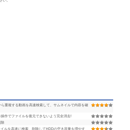
さい。
から重複する動画を高速検索して、サムネイルで内容を確
操作でファイルを復元できないよう完全消去!
削除
イルを高速に検索、削除してHDDの空き容量を増やす