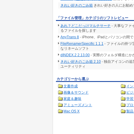
きれい好きのごみ箱
きれい好きの人にお勧め
「ファイル管理」カテゴリのソフトレビュー
あれ？どこだっけマルチサーチ
- 大事なフ
るファイルを探します
AnyTrans 8
- iPhone、iPadとパソコ
FileRenamerSpecific 1.1.1
- ファイルの持つ
なリネームソフト
dINDEX.2 2.13.00
- 実際のフォルダ構造に
きれい好きのごみ箱 2.10
- 独自アイコンの
ユーティリティ
カテゴリーから選ぶ
文書作成
イン
画像＆サウンド
ビジ
家庭＆趣味
学習
アミューズメント
プロ
Mac OS X
製品