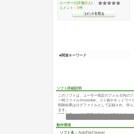
ユーザーの評価(
0
人)：
コメント：
0
件
■関連キーワード
ソフト詳細説明
このソフトは、ユーザー指定のフォルダ内のファ
一時ファイルやcoockie、ゴミ箱やネットワ
削除結果はログファイルとして記録され、何ら
ます。
複数のフォルダを指定することができます。
バージョン3から削除除外ファイルの設定が可
動作環境
見直し等も行いました。
ソフト名：
AutoFileCleaner