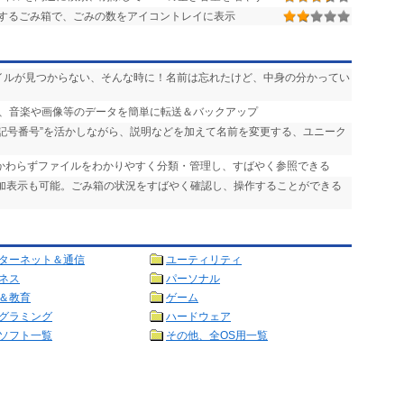
するごみ箱で、ごみの数をアイコントレイに表示
ァイルが見つからない、そんな時に！名前は忘れたけど、中身の分かってい
ンの間で、音楽や画像等のデータを簡単に転送＆バックアップ
“記号番号”を活かしながら、説明などを加えて名前を変更する、ユニーク
かかわらずファイルをわかりやすく分類・管理し、すばやく参照できる
追加表示も可能。ごみ箱の状況をすばやく確認し、操作することができる
ターネット＆通信
ユーティリティ
ネス
パーソナル
＆教育
ゲーム
グラミング
ハードウェア
ソフト一覧
その他、全OS用一覧