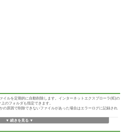
イルを定期的に自動削除します。インターネットエクスプローラ(IE)の
ーク上のフォルダも指定できます。
かの原因で削除できないファイルがあった場合はエラーログに記録され
▼ 続きを見る ▼
能になりました。また、複数実行ファイルを統合し、内部アルゴリズムの