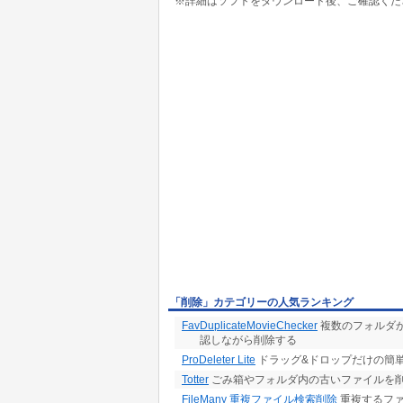
※詳細はソフトをダウンロード後、ご確認くだ
「削除」カテゴリーの人気ランキング
FavDuplicateMovieChecker
複数のフォルダ
認しながら削除する
ProDeleter Lite
ドラッグ&ドロップだけの簡単
Totter
ごみ箱やフォルダ内の古いファイルを
FileMany 重複ファイル検索削除
重複するファ