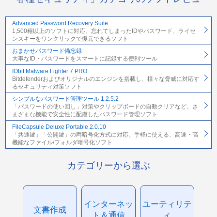
Advanced Password Recovery Suite
1,500種以上のソフトに対応。忘れてしまったIDやパスワード、ライセ
ンスキーをワンクリックで復元できるソフト
おまかせパスワード備忘録
大事なID・パスワードをスマートに記録する便利ツール
IObit Malware Fighter 7 PRO
Bitdefenderおよびオリジナルのエンジンを搭載し、様々な脅威に対応す
るセキュリティ対策ソフト
シンプルなパスワード管理ツール 1.2.5.2
「パスワードの使い回し」対策やクリップボードの自動クリアなど、さ
まざまな機能で安全性に配慮したパスワード管理ソフト
FileCapsule Deluxe Portable 2.0.10
「共通鍵」「公開鍵」の両暗号化方式に対応。手軽に使える、高速・高
機能なファイル/フォルダ暗号化ソフト
カテゴリーから選ぶ
インターネッ
ユーティリテ
文書作成
ト＆通信
ィ