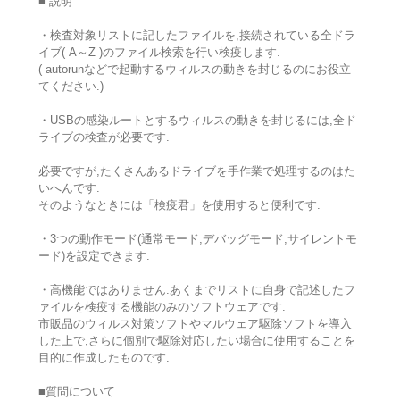
■ 説明
・検査対象リストに記したファイルを,接続されている全ドラ
イブ( A～Z )のファイル検索を行い検疫します.
( autorunなどで起動するウィルスの動きを封じるのにお役立
てください.)
・USBの感染ルートとするウィルスの動きを封じるには,全ド
ライブの検査が必要です.
必要ですが,たくさんあるドライブを手作業で処理するのはた
いへんです.
そのようなときには「検疫君」を使用すると便利です.
・3つの動作モード(通常モード,デバッグモード,サイレントモ
ード)を設定できます.
・高機能ではありません.あくまでリストに自身で記述したフ
ァイルを検疫する機能のみのソフトウェアです.
市販品のウィルス対策ソフトやマルウェア駆除ソフトを導入
した上で,さらに個別で駆除対応したい場合に使用することを
目的に作成したものです.
■質問について