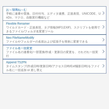
お～瑠璃ね～む
手軽に連番や置換、日付付与、エディタ連携、正規表現、UNICODE、U
nDo、マクロ、自動実行機能など
Flexible Renamer
ワイルドカード・正規表現、タグ情報(MP3,EXIF)、スクリプトを使用で
きるファイル/フォルダ名変更ツール
Neo FileNameModify
ファイルやフォルダーの名前および拡張子を簡単に変更できる
ファイル名一括変更
ファイル名の連番化/一部置換/作成・更新日の変更を、それぞれ一括実
行
Append TS2FN
タイムスタンプ(作成日時/更新日時/アクセス日時/Exif撮影日時)をファイ
ル名に一括追加 or 差し替え