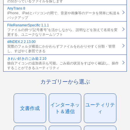
の分かっているファイルを探します
AnyTrans 8
iPhone、iPadとパソコンの間で、音楽や画像等のデータを簡単に転送＆
バックアップ
FileRenamerSpecific 1.1.1
ファイルの持つ“記号番号”を活かしながら、説明などを加えて名前を変
更する、ユニークなリネームソフト
dINDEX.2 2.13.00
実際のフォルダ構造にかかわらずファイルをわかりやすく分類・管理
し、すばやく参照できる
きれい好きのごみ箱 2.10
独自アイコンの追加表示も可能。ごみ箱の状況をすばやく確認し、操作
することができるユーティリティ
カテゴリーから選ぶ
インターネッ
ユーティリテ
文書作成
ト＆通信
ィ