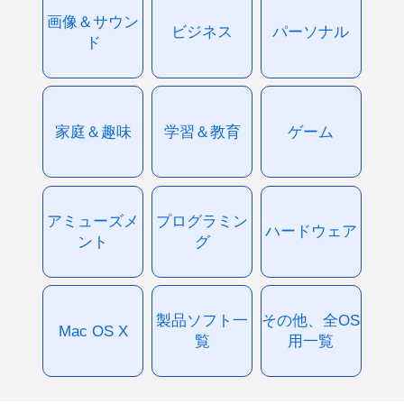
画像＆サウン
ビジネス
パーソナル
ド
家庭＆趣味
学習＆教育
ゲーム
アミューズメ
プログラミン
ハードウェア
ント
グ
製品ソフト一
その他、全OS
Mac OS X
覧
用一覧