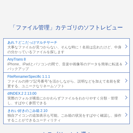
「ファイル管理」カテゴリのソフトレビュー
あれ？どこだっけマルチサーチ
大事なファイルが見つからない、そんな時に！名前は忘れたけど、中身
の分かっているファイルを探します
AnyTrans 8
iPhone、iPadとパソコンの間で、音楽や画像等のデータを簡単に転送＆
バックアップ
FileRenamerSpecific 1.1.1
ファイルの持つ“記号番号”を活かしながら、説明などを加えて名前を変
更する、ユニークなリネームソフト
dINDEX.2 2.13.00
実際のフォルダ構造にかかわらずファイルをわかりやすく分類・管理
し、すばやく参照できる
きれい好きのごみ箱 2.10
独自アイコンの追加表示も可能。ごみ箱の状況をすばやく確認し、操作
することができるユーティリティ