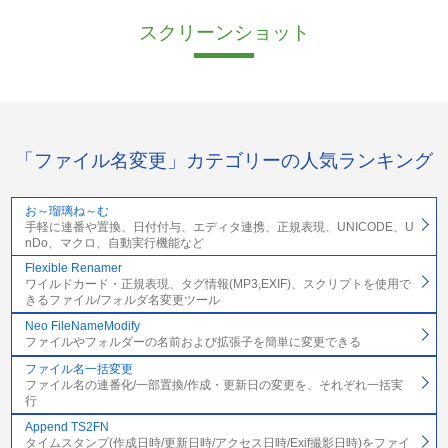
スクリーンショット
「ファイル名変更」カテゴリーの人気ランキング
お～瑠璃ね～む
手軽に連番や置換、日付付与、エディタ連携、正規表現、UNICODE、U
nDo、マクロ、自動実行機能など
Flexible Renamer
ワイルドカード・正規表現、タグ情報(MP3,EXIF)、スクリプトを使用で
きるファイル/フォルダ名変更ツール
Neo FileNameModify
ファイルやフォルダーの名前および拡張子を簡単に変更できる
ファイル名一括変更
ファイル名の連番化/一部置換/作成・更新日の変更を、それぞれ一括実
行
Append TS2FN
タイムスタンプ(作成日時/更新日時/アクセス日時/Exif撮影日時)をファイ