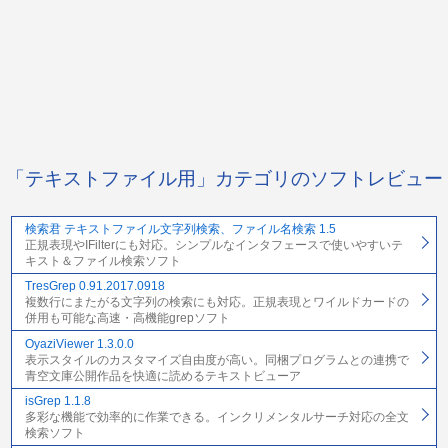
「テキストファイル用」カテゴリのソフトレビュー
検索君 テキストファイル文字列検索、ファイル名検索 1.5
正規表現やIFilterにも対応。シンプルなインタフェースで使いやすいテ
キスト＆ファイル検索ソフト
TresGrep 0.91.2017.0918
複数行にまたがる文字列の検索にも対応。正規表現とワイルドカードの
併用も可能な高速・高機能grepソフト
OyaziViewer 1.3.0.0
表示スタイルのカスタマイズ自由度が高い。同梱プログラムとの連携で
青空文庫公開作品を快適に読めるテキストビューア
isGrep 1.1.8
多彩な機能で効率的に作業できる。インクリメンタルサーチ対応の全文
検索ソフト