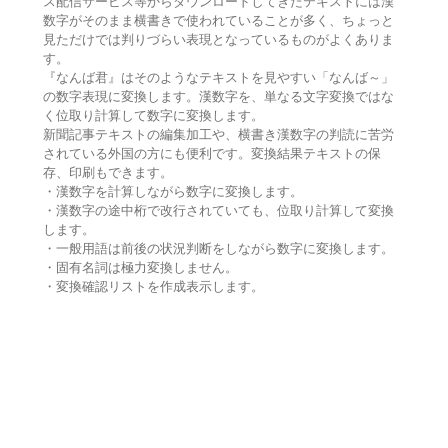
ス配信サービス等からダウンロードしてきたテキストには漢
数字がそのまま横書きで使われていることが多く、ちょっと
見ただけでは判りづらい表現となっているものがよくありま
す。
『なんば君』はそのようなテキストを見やすい「なんば～」
の数字表現に変換します。漢数字を、単なる文字変換ではな
く位取り計算して数字に変換します。
新聞記事テキストの編集加工や、横書き漢数字の判読に苦労
されている外国の方にも便利です。変換結果テキストの保
存、印刷もできます。
・漢数字を計算しながら数字に変換します。
・漢数字の途中桁で改行されていても、位取り計算して変換
します。
・一般用語は前後の状況判断をしながら数字に変換します。
・固有名詞は極力変換しません。
・変換確認リストを作成表示します。